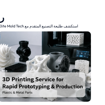
رؤ
استكشف طليعة التصنيع المتقدم مع Elite Mold Tech. تقدم مدوناتنا رؤى الخبراء واتجاهات الصناعة والنصائح العملية لتعزيز الكفاءة والدقة والابتكار في عمليات الإنتاج الخاصة بك.