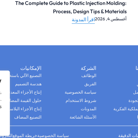
أقراط الأذن المتينة للماشية: الدليل الشامل لتتبع
المزرعة
11 يونيو 2026
اقرأ المدونة
ا
الشركة
الإمكانيات
الوظائف
التصنيع الآلي باستخدام 
y
الفريق
هندسة التصميم
,
مل
سياسة الخصوصية
إنتاج الأجزاء المعدنية
.
جودة
شروط الاستخدام
حلول القيمة المضافة
.
ملكية الفكرية
المدونات
إنتاج الأجزاء البلاستيكية
الأسئلة الشائعة
التصنيع المضاف
سياسة الخصوصية
خريطة الموقع
الشروط 