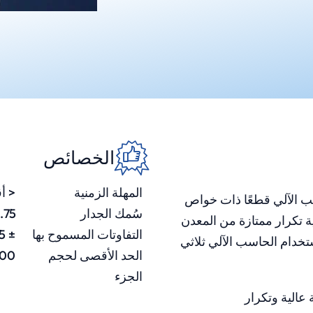
الخصائص
المهلة الزمنية
< أقل
سب الآلي قطعًا ذات خواص
سُمك الجدار
0.75 
ية تكرار ممتازة من المعدن
التفاوتات المسموح بها
± 0.125 مم (± 0.005 ″)
ستخدام الحاسب الآلي ثلاثي
الحد الأقصى لحجم
200 × 80 × 
الجزء
عالية وتكرار