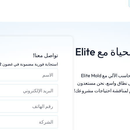
اجعل تصميماتك تنبض بالحياة مع Elite
تواصل معنا!
استجابة فورية مضمونة في غضون 12 ساعة
استمتع بتجربة التصنيع الآلي الدقيق باستخدام الحاسب الآلي مع Elite Mold
اج على نطاق واسع، نحن مستعدون
وم لمناقشة احتياجات مشروعك!