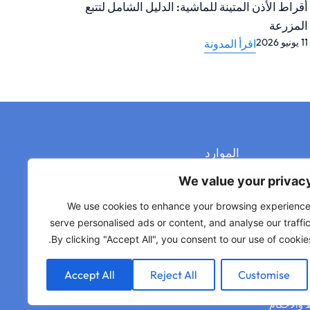
الفولاذ المقاوم للصدأ 304 مقابل 316: الاختلافات،
المزايا، العيوب وأفضل الاستخدامات
والمو
10 يونيو 2026
13 مايو 2026
اقرأ المدونة
الموارد
الحاسب الآلي
المواد
We value your privac
تشطيبات السطح
We use cookies to enhance your browsing experience
قاعدة المعرفة
serve personalised ads or content, and analyse our traffic
مركز التحميل
By clicking "Accept All", you consent to our use of cookies
شاهد وتعلم
Accept All
Reject All
Customise
والأحكام