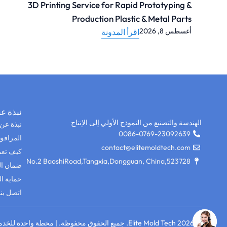
The Complete Guide to Plastic Injection Molding:
Process, Design Tips & Materials
أغسطس 4, 2026
اقرأ المدونة
نبذة عن
الهندسة والتصنيع من النموذج الأولي إلى الإنتاج
نبذة عن
0086-0769-23092639
المرافق
contact@elitemoldtech.com
كيف تع
No.2 BaoshiRoad,Tangxia,Dongguan, China,523728
ضمان ال
حماية ال
اتصل بنا
© 2026 Elite Mold Tech. جميع الحقوق محفوظة. | محطة واحدة للخدمات الدقيقة