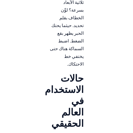
ثلاثية الأبعاد
بسرعة؟ لوِّن
الخطاف بقلم
تحديد. حيثما يحتك
الحبر يظهر بقع
الضغط. اضبط
السماكة هناك حتى
يختفي خط
الاحتكاك.
حالات
الاستخدام
في
العالم
الحقيقي