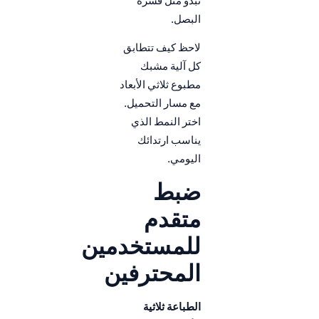
تبدو مثل قشرة
البصل.
لاحظ كيف تتطابق
كل آلية مشبك
مطبوع ثلاثي الأبعاد
مع مسار التحميل.
اختر النمط الذي
يناسب ارتدائك
اليومي.
ضبط
متقدم
للمستخدمين
المحترفين
الطباعة ثلاثية