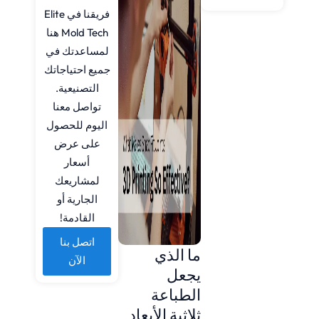
فريقنا في Elite
Mold Tech هنا
لمساعدتك في
جميع احتياجاتك
التصنيعية.
تواصل معنا
اليوم للحصول
على عرض
أسعار
لمشاريعك
الجارية أو
القادمة!
اتصل بنا
ما الذي
الآن
يجعل
الطباعة
ثلاثية الأبعاد