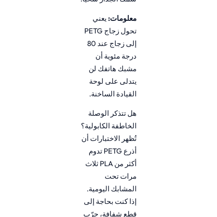
معلومات:
يعني
تحول زجاج PETG
إلى زجاج عند 80
درجة مئوية أن
مشبك هاتفك لن
يتدلى على لوحة
القيادة الساخنة.
هل تتذكر الوصلة
الخاطفة الكابولية؟
تُظهر الاختبارات أن
أذرع PETG تدوم
أكثر من PLA ثلاث
مرات تحت
المشابك اليومية.
إذا كنت بحاجة إلى
قطع شفافة، جرّب