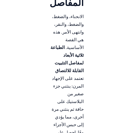
المفاصل
الانحناء، والضغط،
والضغط، والنقر،
وانتهى الأمر. هذه
هي القصة
الأساسية.
الطباعة
ثلاثية الأبعاد
لمفاصل التثبيت
القابلة للالتصاق
تعتمد على الإجهاد
المرن: ينثني جزء
صغير من
البلاستيك على
حافة ثم ينثني مرة
أخرى، مما يؤدي
إلى حبس الأجزاء
معًا. احصل على