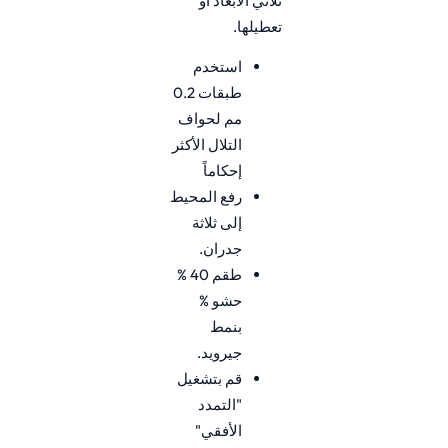
ثلاثي الأبعاد أو
تعطيلها.
استخدم
طبقات 0.2
مم لحواف
التلال الأكثر
إحكاماً
رفع المحيط
إلى ثلاثة
جدران.
طقم 40 %
حشو %
بنمط
جيرويد.
قم بتشغيل
"التمدد
الأفقي"