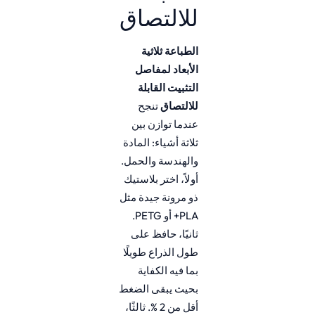
للالتصاق
الطباعة ثلاثية
الأبعاد لمفاصل
التثبيت القابلة
للالتصاق
تنجح
عندما توازن بين
ثلاثة أشياء: المادة
والهندسة والحمل.
أولاً، اختر بلاستيك
ذو مرونة جيدة مثل
PLA+ أو PETG.
ثانيًا، حافظ على
طول الذراع طويلًا
بما فيه الكفاية
بحيث يبقى الضغط
أقل من 2 %. ثالثًا،