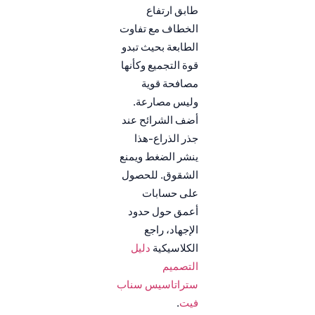
طابق ارتفاع
الخطاف مع تفاوت
الطابعة بحيث تبدو
قوة التجميع وكأنها
مصافحة قوية
وليس مصارعة.
أضف الشرائح عند
جذر الذراع-هذا
ينشر الضغط ويمنع
الشقوق. للحصول
على حسابات
أعمق حول حدود
الإجهاد، راجع
الكلاسيكية
دليل
التصميم
ستراتاسيس سناب
فيت
.