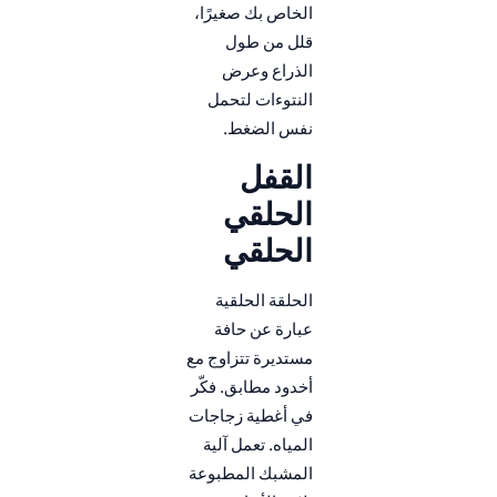
الخاص بك صغيرًا،
قلل من طول
الذراع وعرض
النتوءات لتحمل
نفس الضغط.
القفل
الحلقي
الحلقي
الحلقة الحلقية
عبارة عن حافة
مستديرة تتزاوج مع
أخدود مطابق. فكّر
في أغطية زجاجات
المياه. تعمل آلية
المشبك المطبوعة