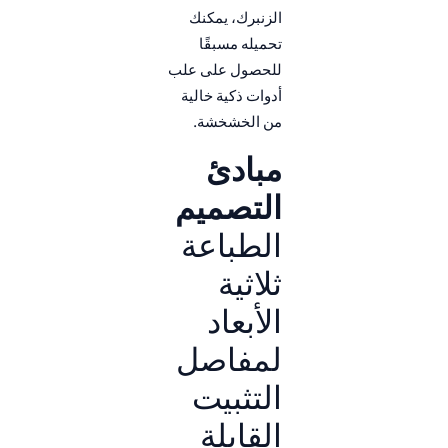
الزنبرك، يمكنك
تحميله مسبقًا
للحصول على علب
أدوات ذكية خالية
من الخشخشة.
مبادئ
التصميم
الطباعة
ثلاثية
الأبعاد
لمفاصل
التثبيت
القابلة