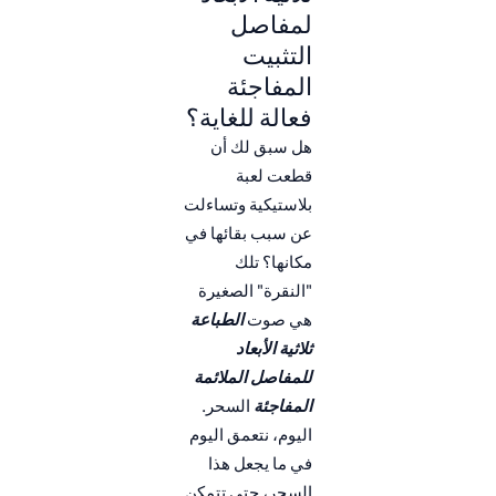
لمفاصل
التثبيت
المفاجئة
فعالة للغاية؟
هل سبق لك أن
قطعت لعبة
بلاستيكية وتساءلت
عن سبب بقائها في
مكانها؟ تلك
"النقرة" الصغيرة
هي صوت
الطباعة
ثلاثية الأبعاد
للمفاصل الملائمة
المفاجئة
السحر.
اليوم، نتعمق اليوم
في ما يجعل هذا
السحر، حتى تتمكن