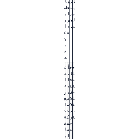
ا
ل
ب
ا
ب
م
ط
م
و
ر
ا
ي
ل
ن
ر
ر
ي
ي
ا
ة
ع
ن
ب
ع
د
ح
ح
أ
غ
ل
ا
ن
ط
ق
ف
ا
ا
ة
ة
ب
ء
ح
3
ي
ز
ل
6
ب
ج
ق
0
م
ا
ي
د
ح
ج
ة
ر
ك
ة
ج
م
ق
ة
ة
ا
ا
ب