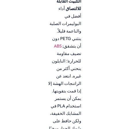
التثبيت القابلة
للالتصاق
أداء
أفضل في
البوليمرات الصلبة
والناعمة قليلاً.
ينثني PETG دون
أن يتشقق;
ABS
تضيف مقاومة
للحرارة؛ النايلون
ينحني أكثر من
غيره. ابتعد عن
الراتنجات الهشة إلا
إذا قمت بتقويتها.
يمكن أن يستمر
استخدام PLA في
المشابك الخفيفة،
ولكن حافظ على
سُمك الجدار سخيًا.