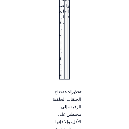
و
ا
ص
س
ا
ء
ل
ع
ء
ا
ا
ت
ف
ا
ت
ا
ل
أ
و
ل
ي
ة
تحذيرات:
تحتاج
الحلقات الحلقية
الرقيقة إلى
محيطين على
الأقل، وإلا فإنها