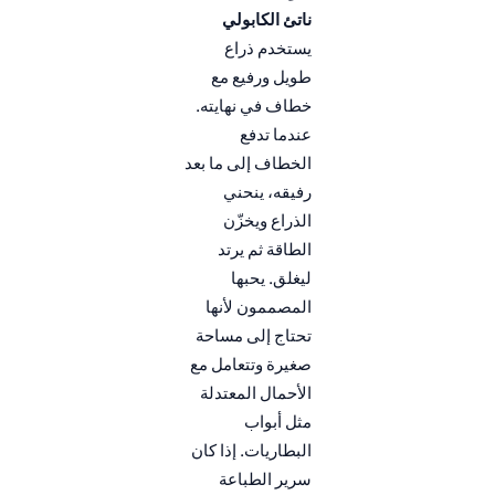
ناتئ الكابولي
يستخدم ذراع
طويل ورفيع مع
خطاف في نهايته.
عندما تدفع
الخطاف إلى ما بعد
رفيقه، ينحني
الذراع ويخزّن
الطاقة ثم يرتد
ليغلق. يحبها
المصممون لأنها
تحتاج إلى مساحة
صغيرة وتتعامل مع
الأحمال المعتدلة
مثل أبواب
البطاريات. إذا كان
سرير الطباعة