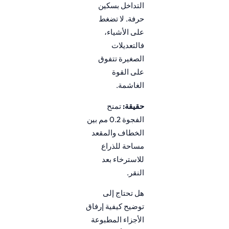
التداخل بسكين
حرفة. لا تضغط
على الأشياء،
فالتعديلات
الصغيرة تتفوق
على القوة
الغاشمة.
حقيقة:
تمنح
الفجوة 0.2 مم بين
الخطاف والمقعد
مساحة للذراع
للاسترخاء بعد
النقر.
هل تحتاج إلى
توضيح كيفية إرفاق
الأجزاء المطبوعة