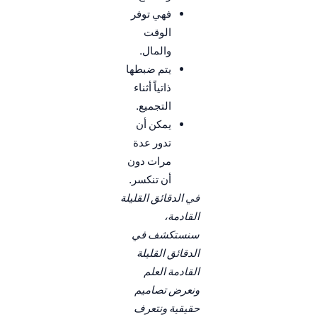
فهي توفر
الوقت
والمال.
يتم ضبطها
ذاتياً أثناء
التجميع.
يمكن أن
تدور عدة
مرات دون
أن تنكسر.
في الدقائق القليلة
القادمة،
سنستكشف في
الدقائق القليلة
القادمة العلم
ونعرض تصاميم
حقيقية ونتعرف