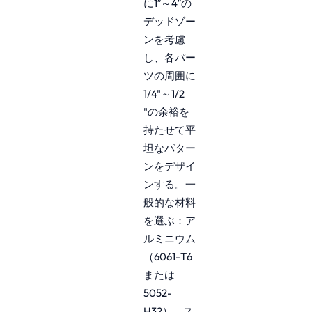
に1″～4″の
デッドゾー
ンを考慮
し、各パー
ツの周囲に
1/4"～1/2
"の余裕を
持たせて平
坦なパター
ンをデザイ
ンする。一
般的な材料
を選ぶ：ア
ルミニウム
（6061-T6
または
5052-
H32）、ス