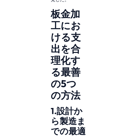
板金加
工にお
ける支
出を合
理化す
る最善
の5つ
の方法
1.設計か
ら製造ま
での最適