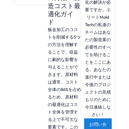
化の解決が必
造コスト最
要ですか。エ
適化ガイ
リートMold
ド
Techの私達の
板金加工のコス
チームはあな
トを削減する5つ
たの製造業の
の方法を理解す
必要性のすべ
ることで、収益
てを助けるこ
に劇的な影響を
とをここにあ
与えることがで
る。あなたの
きます。原材料
進行中または
は通常、コスト
今後のプロジ
全体の86%を占め
ェクトの見積
るため、原材料
もりのために
の最適化はコス
今日連絡しな
ト全体を管理す
さい！
る上で不可欠な
お問い合
要素です。この