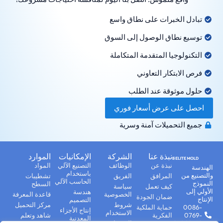
تبادل الخبرات على نطاق واسع
توسيع نطاق الوصول إلى السوق
التكنولوجيا المتقدمة المتكاملة
فرص الابتكار التعاوني
حلول موثوقة عند الطلب
احصل على عرض أسعار فوري
جميع التحميلات آمنة وسرية
نبذة عنا
الشركة
الإمكانيات
الموارد
نبذة عن
الوظائف
التصنيع الآلي
المواد
الهندسة
باستخدام
والتصنيع من
المرافق
الفريق
تشطيبات
الحاسب الآلي
النموذج
السطح
كيف تعمل
سياسة
الأولي إلى
هندسة
الخصوصية
قاعدة المعرفة
ضمان الجودة
الإنتاج
التصميم
شروط
مركز التحميل
0086-
حماية الملكية
إنتاج الأجزاء
الاستخدام
0769-
الفكرية
شاهد وتعلم
المعدنية