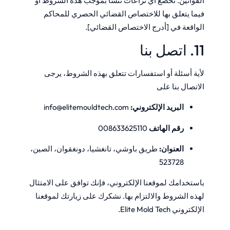
القوانين. تخضع أي نزاعات تنشأ بموجب هذه الشروط أو
فيما يتعلق بها للاختصاص القضائي الحصري للمحاكم
الواقعة في [أدرج الاختصاص القضائي].
11. اتصل بنا
لأية أسئلة أو استفسارات تتعلق بهذه الشروط، يرجى
الاتصال بنا على
البريد الإلكتروني:
info@elitemouldtech.com
رقم الهاتف
008633625110
العنوان:
طريق باوشي، تانغشيا، دونغقوان، الصين،
523728
باستخدامك لموقعنا الإلكتروني، فإنك توافق على الامتثال
لهذه الشروط والالتزام بها. نشكرك على زيارتك لموقعنا
الإلكتروني Elite Mold Tech.