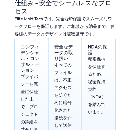
仕組み - 安全でシームレスなプロ
セス
Elite Mold Techでは、完全なIP保護でスムーズなワ
ークフローを保証します。ご相談から納品まで、お
客様のデータとデザインは秘密厳守です。
コンフィ
安全なデ
NDAの保
デンシャ
ータの取
護
ル・コン
り扱い
秘密保持
サルテー
すべての
を保証す
ション
ファイル
るため、
プライバ
は、不正
秘密保持
シーを完
アクセス
契約
全に保証
を防ぐた
（NDA）
した上
めに暗号
を結んで
で、プロ
化された
います。
ジェクト
接続を介
の詳細を
して送信
共有しま