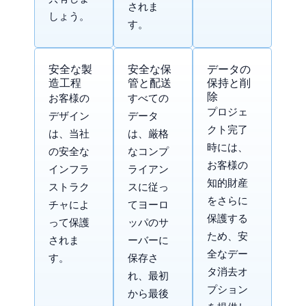
されま
しょう。
す。
安全な製
安全な保
データの
造工程
管と配送
保持と削
除
お客様の
すべての
プロジェ
デザイン
データ
クト完了
は、当社
は、厳格
時には、
の安全な
なコンプ
お客様の
インフラ
ライアン
知的財産
ストラク
スに従っ
をさらに
チャによ
てヨーロ
保護する
って保護
ッパのサ
ため、安
されま
ーバーに
全なデー
す。
保存さ
タ消去オ
れ、最初
プション
から最後