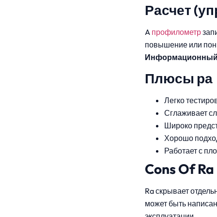
Расчет (у
A
профилометр
запи
повышение или пони
Информационный 
Плюсы ра
Легко тестиров
Сглаживает сл
Широко предст
Хорошо подход
Работает с пл
Cons Of Ra
Ra скрывает отдель
может быть написан
эксплуатации.