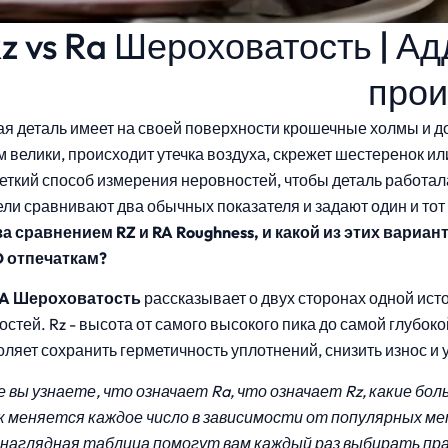
z vs Ra Шероховатость | А
прои
я деталь имеет на своей поверхности крошечные холмы и д
 велики, происходит утечка воздуха, скрежет шестеренок ил
еткий способ измерения неровностей, чтобы деталь работала
ли сравнивают два обычных показателя и задают один и тот
за сравнением RZ и RA Roughness, и какой из этих вариа
D отпечаткам?
RA Шероховатость
рассказывает о двух сторонах одной исто
стей. Rz - высота от самого высокого пика до самой глубок
оляет сохранить герметичность уплотнений, снизить износ и
 вы узнаете, что означает Ra, что означает Rz, какие бо
как меняется каждое число в зависимости от популярных м
наглядная таблица помогут вам каждый раз выбирать пр