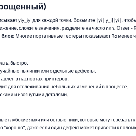
прощенный)
сывает yiy_iyi для каждой точки. Возьмите ∣yi∣|y_i|∣yi∣, что
жение, сложите значения, разделите на число nnn. Ответ - R
блок:
Многие портативные тестеры показывают Ra менее че
ать, быстро.
учайные пылинки или отдельные дефекты.
авлен в паспортах принтеров.
ит для отслеживания небольших изменений в процессе.
оскими и изогнутыми деталями.
ные глубокие ямки или острые пики, которые могут срезать 
о "хорошо", даже если один дефект может привести к поломк