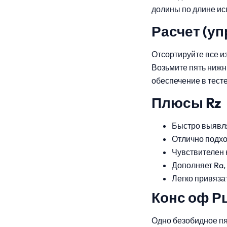
долины по длине ис
Расчет (у
Отсортируйте все и
Возьмите пять нижн
обеспечение в тест
Плюсы Rz
Быстро выявля
Отлично подхо
Чувствителен 
Дополняет Ra,
Легко привязат
Конс оф Р
Одно безобидное пя