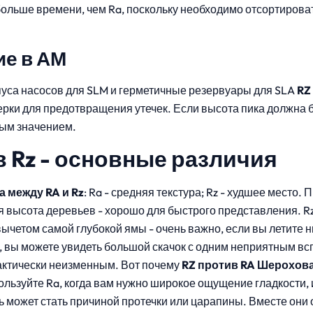
ольше времени, чем Ra, поскольку необходимо отсортирова
е в АМ
уса насосов для SLM и герметичные резервуары для SLA
RZ
рки для предотвращения утечек. Если высота пика должна б
ным значением.
в Rz - основные различия
а между RA и Rz
: Ra - средняя текстура; Rz - худшее место.
яя высота деревьев - хорошо для быстрого представления. Rz
ычетом самой глубокой ямы - очень важно, если вы летите н
, вы можете увидеть большой скачок с одним неприятным всп
рактически неизменным. Вот почему
RZ против RA Шерохов
ользуйте Ra, когда вам нужно широкое ощущение гладкости, и
 может стать причиной протечки или царапины. Вместе они 