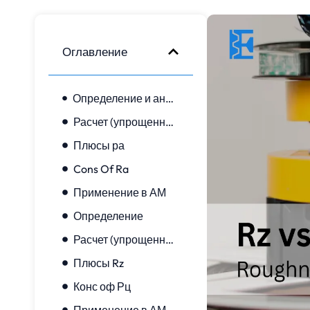
Оглавление
Определение и аналогия
Расчет (упрощенный)
Плюсы ра
Cons Of Ra
Применение в АМ
Определение
Расчет (упрощенный)
Плюсы Rz
Конс оф Рц