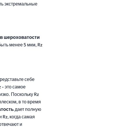
ть экстремальные
 в шероховатости
ыть менее 5 мкм, Rz
 Представьте себе
 - это самое
изко. Поскольку Rz
леском, в то время
атость
дает полную
 Rz, когда самая
отвечают и