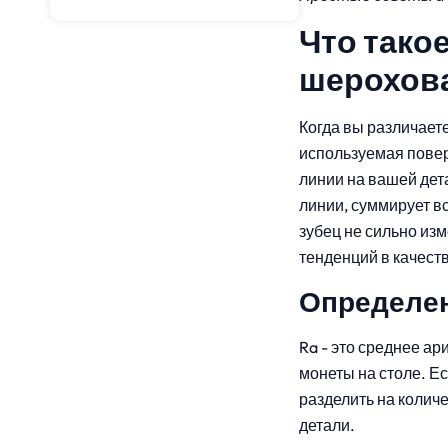
Что такое
шерохов
Когда вы различает
используемая повер
линии на вашей дет
линии, суммирует вс
зубец не сильно из
тенденций в качеств
Определен
Ra - это среднее а
монеты на столе. Е
разделить на количе
детали.