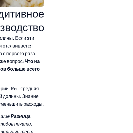
ддитивное
зводство
олины. Если эти
и отслаивается
 с первого раза.
 же вопрос:
Что на
нтов больше всего
рии. Ra - средняя
ой долины. Знание
 уменьшить расходы.
льшие
Разница
етодов печати.
авильный тест.