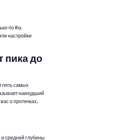
ко по Ra.
или настройки
т пика до
и пять самых
казывает наихудший
ас о протечках,
 и средней глубины