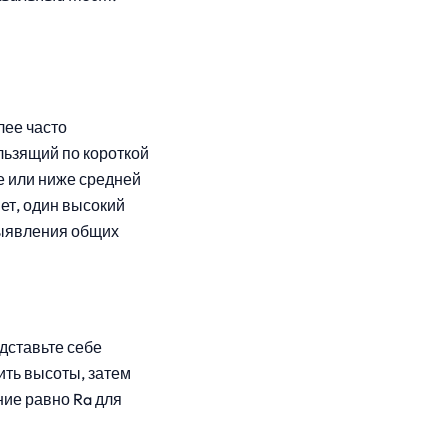
лее часто
льзящий по короткой
е или ниже средней
яет, один высокий
выявления общих
дставьте себе
ить высоты, затем
ние равно Ra для