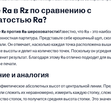
 Ra в Rz по сравнению с
атостью Ra?
е
Rz против Ra шероховатости
Известно, что Ra - это наибо
хностная партитура. Представьте себе крошечный щуп, ско
али. Он отмечает, насколько каждая точка расположена выш
е высоты и делит на количество точек. Поскольку он усредн
менит результат. Благодаря этому Ra отлично подходит для 
е печати.
ие и аналогия
рифметическое абсолютных высот от центральной линии. Пре
сли сложить их неравномерно, измерить каждую стопку, слож
ство стопок, то получится средняя высота стопки. Это значе