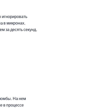
бы игнорировать
a в микронах.
м за десять секунд.
пломбы. На нем
е в процессе