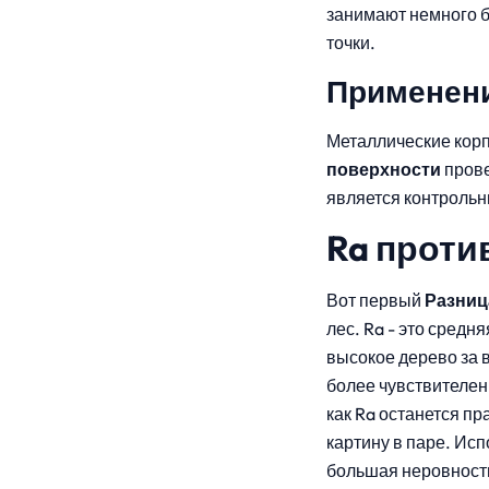
занимают немного б
точки.
Применени
Металлические корп
поверхности
прове
является контроль
Ra проти
Вот первый
Разниц
лес. Ra - это средн
высокое дерево за в
более чувствителен
как Ra останется п
картину в паре. Исп
большая неровность