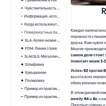
Применение в АМ
R
Чувствительность к выбросам
Информация, которую дает каждое значение
Когда использовать каждый из них
Каждая напечатанна
Поверхностные баллы в разных методах AM
неровности слишком
SLA: более низкие баллы
краска. Вам нужен ч
FDM: Линии слоев
Многие производите
самом деле стоит 
SLM/SLS: Металлический порошок
помогает моим 3-
Шлифовка
Успех:
RZ против 
Кувыркание
высота всех неровно
Полировка
обеих величин позв
Пример из практики: Водяной клапан
В этом руководстве
Пример из практики: Metal Gear
между RA и Rz
, и 
Простые советы и 