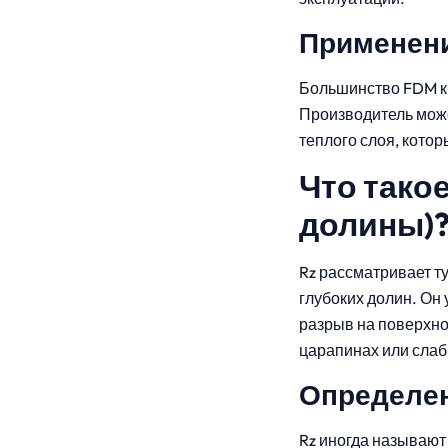
Применени
Большинство FDM к
Производитель може
теплого слоя, кото
Что тако
долины)
Rz рассматривает т
глубоких долин. Он 
разрыв на поверхно
царапинах или слаб
Определе
Rz иногда называют