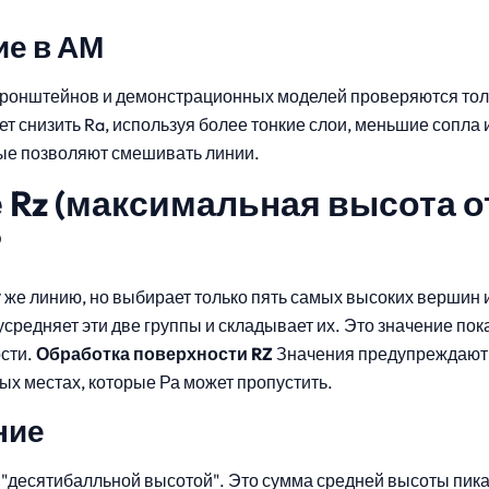
е в АМ
ронштейнов и демонстрационных моделей проверяются толь
т снизить Ra, используя более тонкие слои, меньшие сопла 
рые позволяют смешивать линии.
е Rz (максимальная высота о
?
у же линию, но выбирает только пять самых высоких вершин 
усредняет эти две группы и складывает их. Это значение по
сти.
Обработка поверхности RZ
Значения предупреждают в
ых местах, которые Ра может пропустить.
ние
 "десятибалльной высотой". Это сумма средней высоты пика