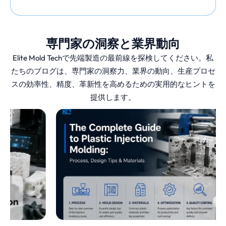
す。
専門家の洞察と業界動向
ダイカストは、金型に金属を流し込むだけで
はありません。溶融金属を硬化鋼の金型に高
Elite Mold Techで先端製造の最前線を探検してください。私
圧で注入し、精密なネットシェイプの部品を
たちのブログは、専門家の洞察力、業界の動向、生産プロセ
最小限の後処理で作る、高速で再現性のある
スの効率性、精度、革新性を高めるための実用的なヒントを
プロセスです。
提供します。
自動車用ブラケットから家電用ハウジングま
で、当社のダイカスト・サービスは、高品質
基準を維持しながら生産規模を拡大するビジ
ネスを支援します。
なぜダイカストなの