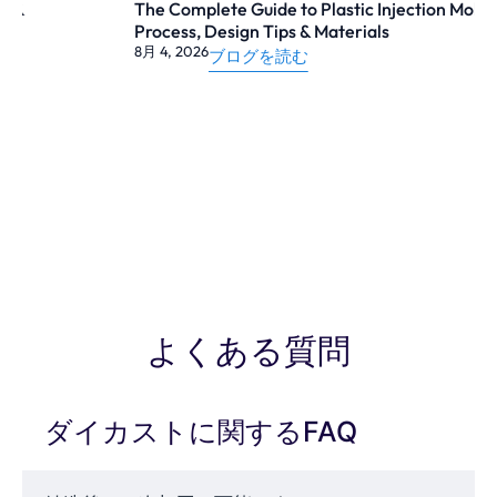
か？
The Complete Guide to Plastic Injection Molding:
Process, Design Tips & Materials
8月 4, 2026
ブログを読む
ダイカストは、一貫した形状と優れた表面仕
上げを持つ金属部品を大量に生産することに
関しては、比類のないものです。このプロセ
スは、複雑な設計をサポートし、1つの部品に
複数の機能を統合し、組み立ての必要性を低
減します。
主な利点
よくある質問
高い生産効率
優れた寸法精度
コーティングやメッキに適した滑らかな
ダイカストに関するFAQ
表面
薄い壁や複雑な形状を鋳造する能力