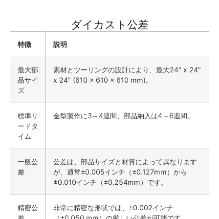
ダイカスト公差
特徴
説明
最大部
素材とツーリングの設計により、最大24" x 24"
品サイ
x 24" (610 x 610 x 610 mm)。
ズ
標準リ
金型製作に3～4週間、部品納入は4～6週間。
ードタ
イム
一般公
公差は、部品サイズと材質によって異なります
差
が、通常±0.005インチ（±0.127mm）から
±0.010インチ（±0.254mm）です。
精密公
非常に精密な形状では、±0.002インチ
差
（±0.050 mm）の厳しい公差が可能です。