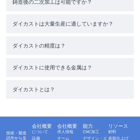
大量生産で部品単価が安い
鋳造後の二次加工は可能ですか？
ダイカストは大量生産に適していますか？
エリートモールドテックでは、アルミニウ
ム、亜鉛、マグネシウム合金で鋳造し、お客
様の機能的、機械的要件に合わせます。
ダイカストの精度は？
ダイカストに依存する
ダイカストに使用できる金属は？
アプリケーション
ダイカストとは？
ダイカスト鋳造は、部品の一貫性、軽量化、
構造的完全性が問題となる業界において、最
適なソリューションです。一般的な用途には
以下のようなものがあります：
会社概要
会社概要
能力
リソース
について
求人情報
CNC加工
材料
技術・製造
試作から生
自動車
- トランスミッションハウジン
設備
チーム
デザイン・エ
表面仕上げ