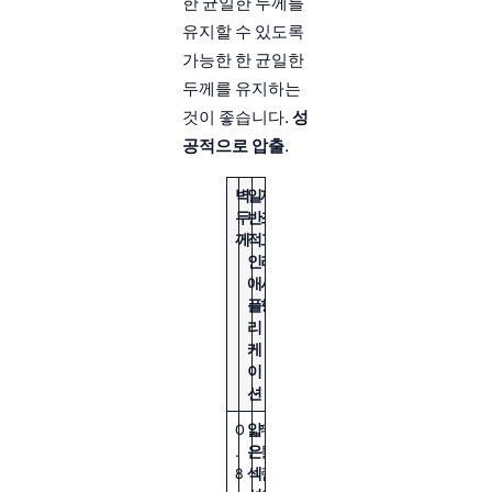
한 균일한 두께를
유지할 수 있도록
가능한 한 균일한
두께를 유지하는
것이 좋습니다.
성
공적으로 압출
.
벽
일
제
두
반
조
께
적
고
인
려
애
사
플
항
리
케
이
션
0
얇
뒤
.
은
틀
8
섹
림