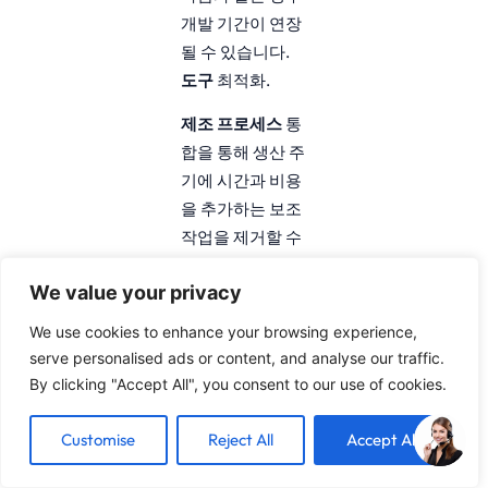
개발 기간이 연장
될 수 있습니다.
도구
최적화.
제조 프로세스
통
합을 통해 생산 주
기에 시간과 비용
을 추가하는 보조
작업을 제거할 수
있습니다.
알루미
We value your privacy
늄 압출을 위한 설
계
더 많은 것을
We use cookies to enhance your browsing experience,
만듭니다.
비용 효
serve personalised ads or content, and analyse our traffic.
율적
적절한 애플
By clicking "Accept All", you consent to our use of cookies.
리케이션을 위한
대체 제조 방법보
Customise
Reject All
Accept All
다 더 나은 솔루션