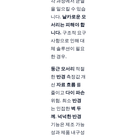
각 과정에서 균열
을 일으킬 수 있습
니다.
날카로운 모
서리는 피해야 합
니다.
구조적 요구
사항으로 인해 대
체 솔루션이 필요
한 경우.
둥근 모서리
적절
한
반경
측정값 개
선
자료 흐름
를
줄이고
다이 파손
위험. 최소
반경
는 인접한
벽 두
께
.
넉넉한 반경
기능은 제조 가능
성과 제품 내구성