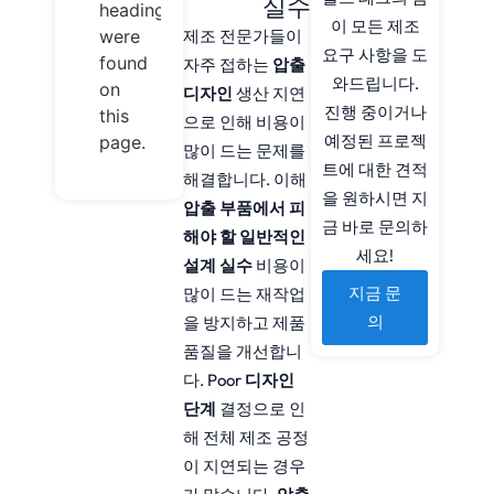
실수
headings
이 모든 제조
were
제조 전문가들이
요구 사항을 도
found
자주 접하는
압출
와드립니다.
on
디자인
생산 지연
진행 중이거나
this
으로 인해 비용이
예정된 프로젝
page.
많이 드는 문제를
트에 대한 견적
해결합니다. 이해
을 원하시면 지
압출 부품에서 피
금 바로 문의하
해야 할 일반적인
세요!
설계 실수
비용이
지금 문
많이 드는 재작업
의
을 방지하고 제품
품질을 개선합니
다. Poor
디자인
단계
결정으로 인
해 전체 제조 공정
이 지연되는 경우