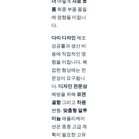
너
어떻게
자료 흐
름
최종 부품 품질
에 영향을 미칩니
다.
다이 디자인
제조
성공률과 생산 비
용에 직접적인 영
향을 미칩니다. 복
잡한 형상에는 전
문성이 요구됩니
다.
디자인 전문성
예방을 위해
표면
결함
그리고
차원
변형.
맞춤형 알루
미늄
애플리케이
션은 종종 고급 계
획이 필요한 고유