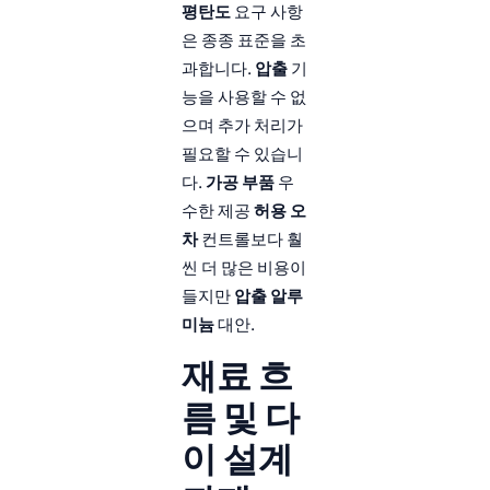
평탄도
요구 사항
은 종종 표준을 초
과합니다.
압출
기
능을 사용할 수 없
으며 추가 처리가
필요할 수 있습니
다.
가공 부품
우
수한 제공
허용 오
차
컨트롤보다 훨
씬 더 많은 비용이
들지만
압출 알루
미늄
대안.
재료 흐
름 및 다
이 설계