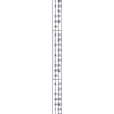
-
션
위
2
경
험
.
량
0
부
m
품
m
2
표
균
.
준
형
0
구
잡
-
조
힌
6
프
성
.
로
능
0
파
m
일
m
6
고
더
.
강
높
0
도
은
m
애
재
m
플
료
+
리
비