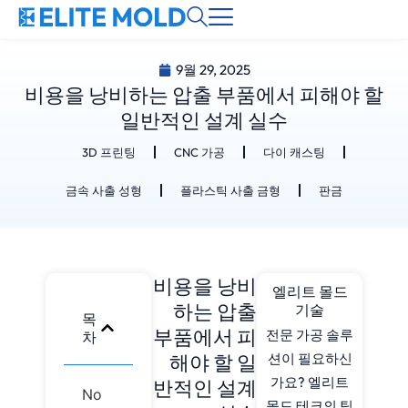
9월 29, 2025
비용을 낭비하는 압출 부품에서 피해야 할
일반적인 설계 실수
3D 프린팅
CNC 가공
다이 캐스팅
금속 사출 성형
플라스틱 사출 금형
판금
비용을 낭비
엘리트 몰드
하는 압출
기술
목
부품에서 피
전문 가공 솔루
차
해야 할 일
션이 필요하신
가요? 엘리트
반적인 설계
No
몰드 테크의 팀