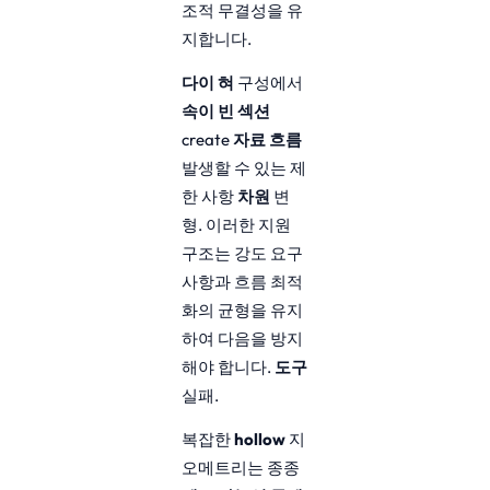
조적 무결성을 유
지합니다.
다이 혀
구성에서
속이 빈 섹션
create
자료 흐름
발생할 수 있는 제
한 사항
차원
변
형. 이러한 지원
구조는 강도 요구
사항과 흐름 최적
화의 균형을 유지
하여 다음을 방지
해야 합니다.
도구
실패.
복잡한
hollow
지
오메트리는 종종