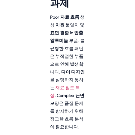
과제
Poor
자료 흐름
생
성
차원
불일치 및
표면 결함
in
압출
알루미늄
부품. 불
균형한 흐름 패턴
은 부적절한 부품
으로 인해 발생합
니다.
다이 디자인
를 설명하지 못하
는
재료 점도 특
성
. Complex
단면
모양은 품질 문제
를 방지하기 위해
정교한 흐름 분석
이 필요합니다.