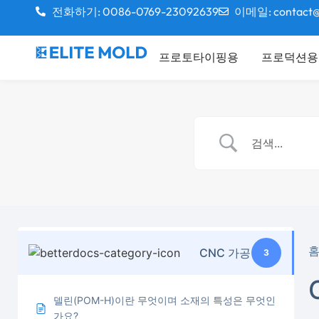
전화하기: 0086-0769-23092639
이메일: contact@
프로토타이핑용
프로덕션용
CNC 가공
3
델린(POM-H)이란 무엇이며 소재의 특성은 무엇인
가요?