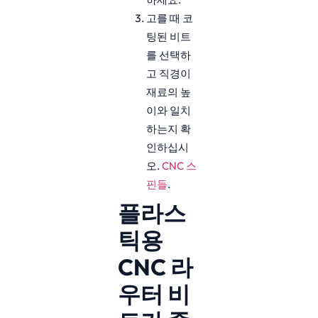
고를 때 코
팅된 비트
를 선택하
고 직경이
재료의 높
이와 일치
하는지 확
인하십시
오.
CNC 스
핀들
.
플라스
틱용
CNC 라
우터 비