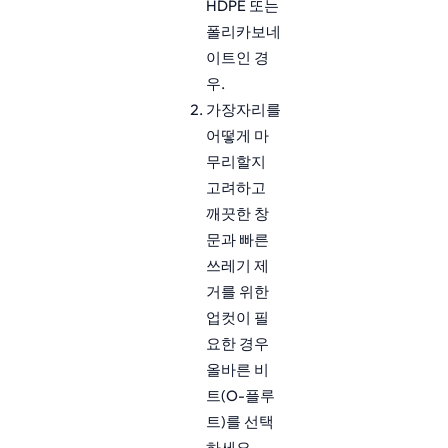
HDPE 또는
폴리카보네
이트인 경
우.
가장자리를
어떻게 마
무리할지
고려하고
깨끗한 창
문과 빠른
쓰레기 제
거를 위한
업컷이 필
요한 경우
올바른 비
트(O-플루
트)를 선택
하세요.