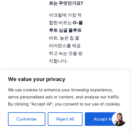
트는 무엇인가요?
아크릴에 가장 적
합한 비트는
O-플
루트 싱글 플루트
비트. 높은 칩 클
리어런스를 제공
하고 녹는 것을 방
지합니다.
금속 CNC 비트를
We value your privacy
사용하여 플라스
틱을 절단할 수 있
We use cookies to enhance your browsing experience,
나요?
serve personalised ads or content, and analyse our traffic.
By clicking "Accept All", you consent to our use of cookies.
예, 하지만
플라스
틱용 특수 금속
Customise
Reject All
Accept All
CNC 비트
를 사용
하여 녹거나 부서