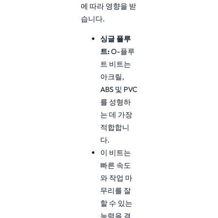
에 따라 영향을 받
습니다.
싱글 플루
트:
O-플루
트 비트는
아크릴,
ABS 및 PVC
를 성형하
는 데 가장
적합합니
다.
이 비트는
빠른 속도
와 작업 마
무리를 잘
할 수 있는
능력을 결