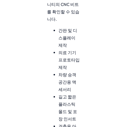
니티의 CNC 비트
를 확인할 수 있습
니다.
간판 및 디
스플레이
제작
의료 기기
프로토타입
제작
차량 승객
공간용 액
세서리
길고 짧은
플라스틱
몰드 및 포
장 인서트
건축용 아