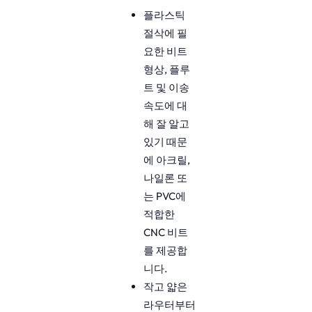
플라스틱
절삭에 필
요한 비트
형상, 플루
트 및 이송
속도에 대
해 잘 알고
있기 때문
에 아크릴,
나일론 또
는 PVC에
적합한
CNC 비트
를 제공합
니다.
작고 얇은
라우터부터