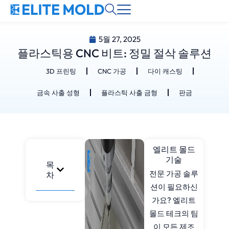
5월 27, 2025
플라스틱용 CNC 비트: 정밀 절삭 솔루션
3D 프린팅
CNC 가공
다이 캐스팅
금속 사출 성형
플라스틱 사출 금형
판금
엘리트 몰드
기술
목
전문 가공 솔루
차
션이 필요하신
가요? 엘리트
몰드 테크의 팀
이 모든 제조