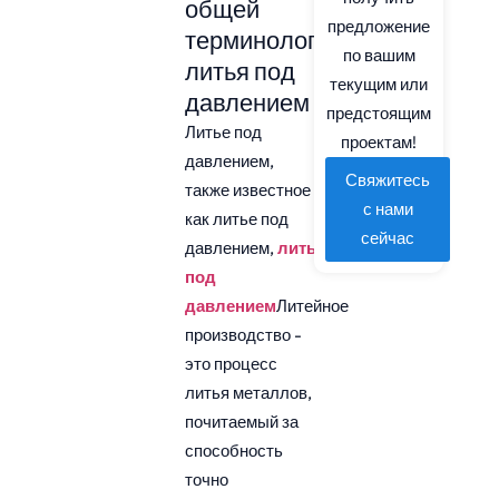
общей
предложение
терминологии
по вашим
литья под
текущим или
давлением
предстоящим
Литье под
проектам!
давлением,
Свяжитесь
также известное
с нами
как литье под
сейчас
давлением,
литьё
под
давлением
Литейное
производство -
это процесс
литья металлов,
почитаемый за
способность
точно