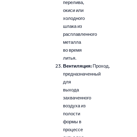
перелива,
окиси или
холодного
шлака из
расплавленного
металла
во время
литья.
Вентиляция:
Проход,
предназначенный
для
выхода
захваченного
воздуха из
полости
формы в
процессе