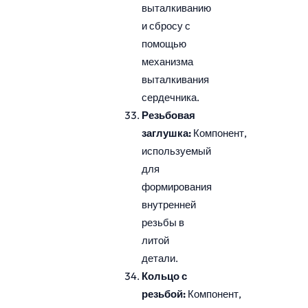
выталкиванию
и сбросу с
помощью
механизма
выталкивания
сердечника.
Резьбовая
заглушка:
Компонент,
используемый
для
формирования
внутренней
резьбы в
литой
детали.
Кольцо с
резьбой:
Компонент,