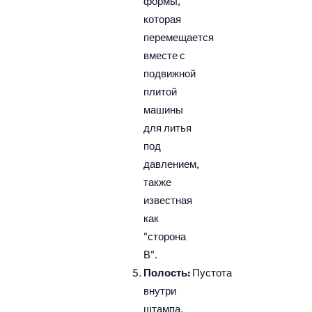
формы,
которая
перемещается
вместе с
подвижной
плитой
машины
для литья
под
давлением,
также
известная
как
"сторона
В".
Полость:
Пустота
внутри
штампа,