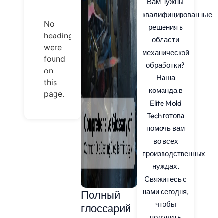
Вам нужны
квалифицированные
No
решения в
headings
области
were
механической
found
обработки?
on
Наша
this
команда в
page.
Elite Mold
Tech готова
помочь вам
во всех
производственных
нуждах.
Свяжитесь с
нами сегодня,
Полный
чтобы
глоссарий
получить