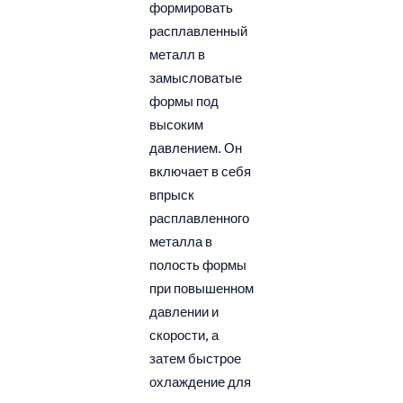
формировать
расплавленный
металл в
замысловатые
формы под
высоким
давлением. Он
включает в себя
впрыск
расплавленного
металла в
полость формы
при повышенном
давлении и
скорости, а
затем быстрое
охлаждение для