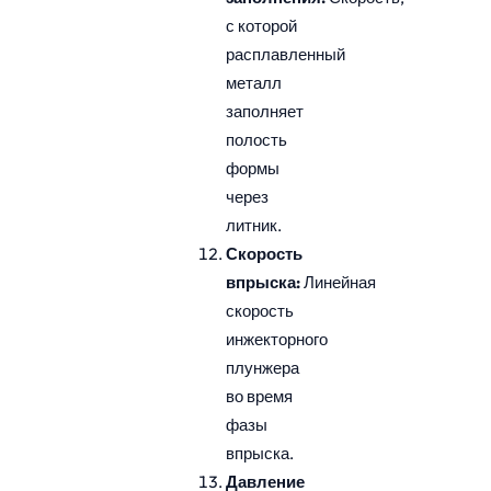
с которой
расплавленный
металл
заполняет
полость
формы
через
литник.
Скорость
впрыска:
Линейная
скорость
инжекторного
плунжера
во время
фазы
впрыска.
Давление