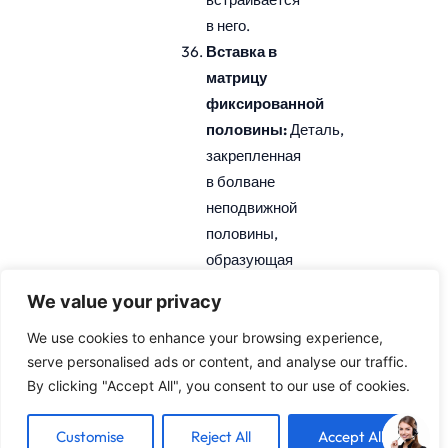
в него.
Вставка в
матрицу
фиксированной
половины:
Деталь,
закрепленная
в болване
неподвижной
половины,
образующая
основную
We value your privacy
часть
полости
We use cookies to enhance your browsing experience,
serve personalised ads or content, and analyse our traffic.
штампа.
By clicking "Accept All", you consent to our use of cookies.
Вставка
подвижной
Customise
Reject All
Accept All
половины:
Деталь,