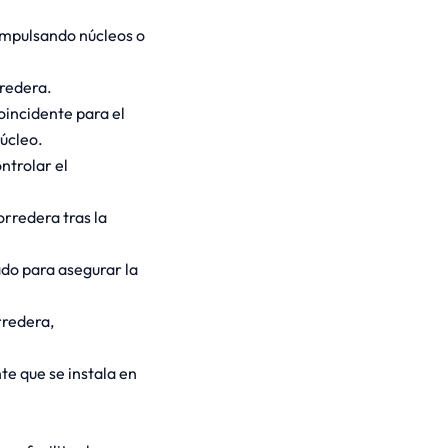
impulsando núcleos o
redera.
coincidente para el
úcleo.
ntrolar el
orredera tras la
do para asegurar la
rredera,
te que se instala en