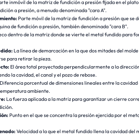
rte inmóvil de la matriz de fundición a presión fijada en el plato
dición a presión, a menudo denominada "cara A".
miento:
Parte móvil de la matriz de fundición a presión que se d
uina de fundición a presión, también denominada "cara B".
eco dentro de la matriz donde se vierte el metal fundido para fo
edida:
La línea de demarcación en la que dos mitades del molde
e para retirar la pieza.
ecto:
El área total proyectada perpendicularmente a la dirección
endo la cavidad, el canal y el pozo de rebose.
Diferencia porcentual de dimensiones lineales entre la cavidad 
a temperatura ambiente.
re:
La fuerza aplicada a la matriz para garantizar un cierre corr
ición.
ión:
Punto en el que se concentra la presión ejercida por el meta
lenado:
Velocidad a la que el metal fundido llena la cavidad del 