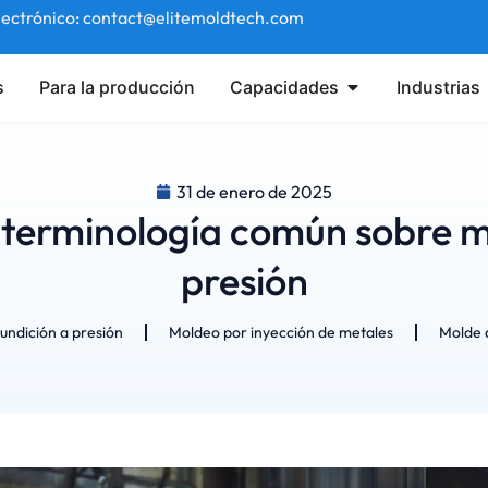
lectrónico: contact@elitemoldtech.com
s
Para la producción
Capacidades
Industrias
31 de enero de 2025
 terminología común sobre ma
presión
undición a presión
Moldeo por inyección de metales
Molde d