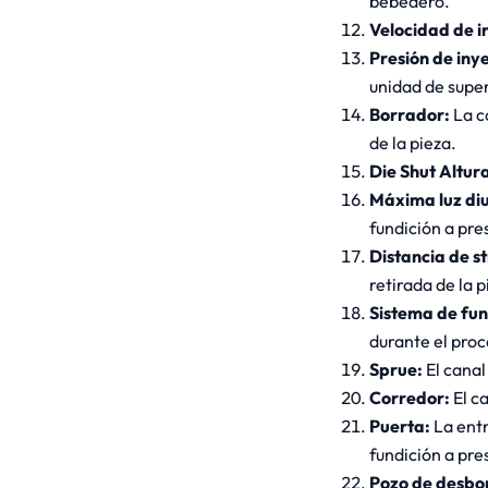
bebedero.
Velocidad de i
Presión de iny
unidad de super
Borrador:
La c
de la pieza.
Die Shut Altur
Máxima luz di
fundición a pre
Distancia de s
retirada de la 
Sistema de fun
durante el proc
Sprue:
El canal
Corredor:
El c
Puerta:
La entr
fundición a pre
Pozo de desbo