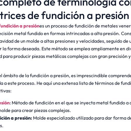
 completo de terminología c
rices de fundición a presión
undición a presión
es un proceso de fundición de metales vene
cisión metal fundido en formas intrincadas a alta presión. Cons
cavidad de un molde a altas presiones y velocidades, seguido de
r la forma deseada. Este método se emplea ampliamente en div
d para producir piezas metálicas complejas con gran precisión y
el ámbito de la fundición a presión, es imprescindible comprend
a a este proceso. He aquí una extensa lista de términos de fundi
tivas:
esión
: Método de fundición en el que se inyecta metal fundido a a
molde para crear piezas complejas.
ición a presión:
Molde especializado utilizado para dar forma de
s.