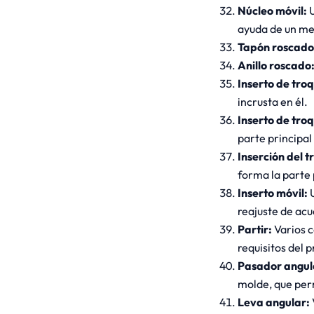
Núcleo móvil:
U
ayuda de un me
Tapón roscado
Anillo roscado
Inserto de tro
incrusta en él.
Inserto de troq
parte principal
Inserción del t
forma la parte 
Inserto móvil:
U
reajuste de acu
Partir:
Varios 
requisitos del p
Pasador angul
molde, que perm
Leva angular: