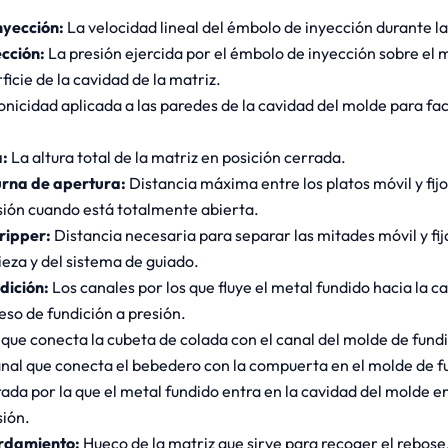
nyección:
La velocidad lineal del émbolo de inyección durante la
ección:
La presión ejercida por el émbolo de inyección sobre el 
ficie de la cavidad de la matriz.
onicidad aplicada a las paredes de la cavidad del molde para faci
a:
La altura total de la matriz en posición cerrada.
urna de apertura:
Distancia máxima entre los platos móvil y fij
sión cuando está totalmente abierta.
tripper:
Distancia necesaria para separar las mitades móvil y fija
pieza y del sistema de guiado.
dición:
Los canales por los que fluye el metal fundido hacia la 
eso de fundición a presión.
 que conecta la cubeta de colada con el canal del molde de fundi
anal que conecta el bebedero con la compuerta en el molde de fu
ada por la que el metal fundido entra en la cavidad del molde e
sión.
rdamiento:
Hueco de la matriz que sirve para recoger el rebose, 