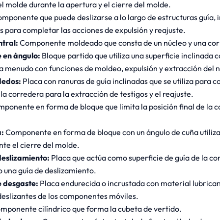
l molde durante la apertura y el cierre del molde.
mponente que puede deslizarse a lo largo de estructuras guía, 
s para completar las acciones de expulsión y reajuste.
ntral:
Componente moldeado que consta de un núcleo y una cor
e en ángulo:
Bloque partido que utiliza una superficie inclinada 
a menudo con funciones de moldeo, expulsión y extracción del n
dedos:
Placa con ranuras de guía inclinadas que se utiliza para co
a corredera para la extracción de testigos y el reajuste.
ponente en forma de bloque que limita la posición final de la c
a:
Componente en forma de bloque con un ángulo de cuña utiliza
te el cierre del molde.
deslizamiento:
Placa que actúa como superficie de guía de la co
 una guía de deslizamiento.
 desgaste:
Placa endurecida o incrustada con material lubrican
 deslizantes de los componentes móviles.
mponente cilíndrico que forma la cubeta de vertido.