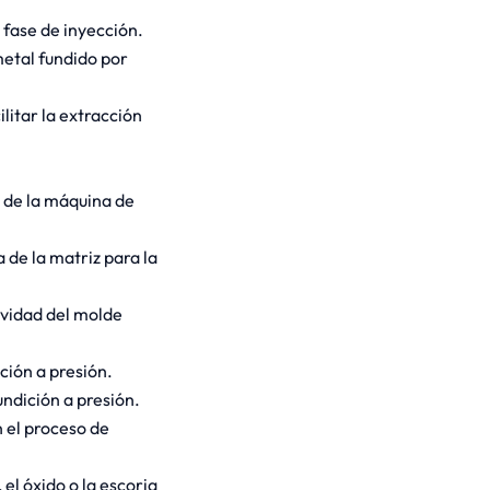
 fase de inyección.
metal fundido por
litar la extracción
o de la máquina de
 de la matriz para la
cavidad del molde
ción a presión.
ndición a presión.
n el proceso de
el óxido o la escoria