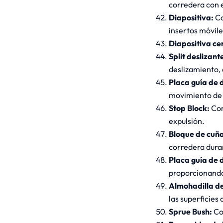
corredera con e
Diapositiva:
Co
insertos móvile
Diapositiva ce
Split deslizant
deslizamiento, 
Placa guía de 
movimiento de l
Stop Block:
Com
expulsión.
Bloque de cuñ
corredera duran
Placa guía de 
proporcionando
Almohadilla de
las superficies
Sprue Bush:
Co