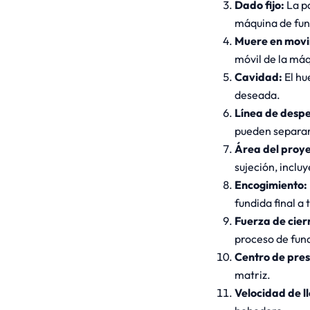
Dado fijo:
La pa
máquina de fun
Muere en movi
móvil de la máq
Cavidad:
El hu
deseada.
Línea de desp
pueden separars
Área del proy
sujeción, incluy
Encogimiento:
fundida final 
Fuerza de cier
proceso de fund
Centro de pres
matriz.
Velocidad de l