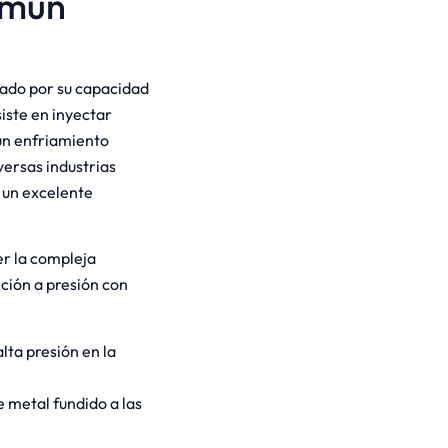
omún
rado por su capacidad
iste en inyectar
 un enfriamiento
ersas industrias
 un excelente
er la compleja
ción a presión con
lta presión en la
 metal fundido a las