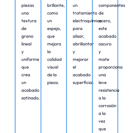
piezas
brillante,
un
componentes
una
como
tratamiento
de
textura
un
electroquímico
acero,
de
espejo,
para
este
grano
que
alisar,
acabado
lineal
mejora
abrillantar
oscuro
y
la
y
y
uniforme
calidad
mejorar
mate
que
visual
el
proporciona
crea
de la
acabado
una
un
pieza.
superficial.
leve
acabado
resistencia
satinado.
a la
corrosión
a la
vez
que