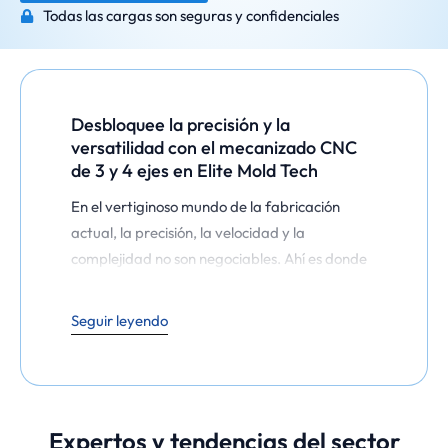
Todas las cargas son seguras y confidenciales
Desbloquee la precisión y la
versatilidad con el mecanizado CNC
de 3 y 4 ejes en Elite Mold Tech
En el vertiginoso mundo de la fabricación
actual, la precisión, la velocidad y la
complejidad no son negociables. Ahí es donde
el mecanizado CNC de 3 y 4 ejes entra en
juego, salvando las distancias entre la
Seguir leyendo
rentabilidad y las geometrías complejas. En
Elite Mold Tech, ofrecemos servicios punteros
de mecanizado CNC de 3 y 4 ejes para
ayudarle a dar vida a sus diseños con una
Expertos y tendencias del sector
precisión y consistencia inigualables.