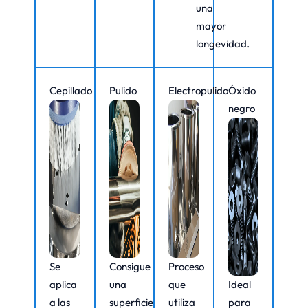
una
mayor
longevidad.
Cepillado
Pulido
Electropulido
Óxido
negro
Se
Consigue
Proceso
aplica
una
que
Ideal
a las
superficie
utiliza
para