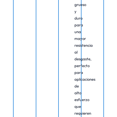
grueso
y
duro
para
una
mayor
resistencia
al
desgaste,
perfecto
para
aplicaciones
de
alto
esfuerzo
que
requieren