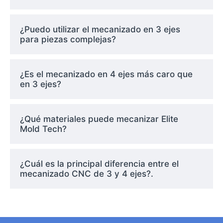
reposicionamiento. ¿Cuál es el resultado?
Mayor velocidad, precisión y flexibilidad,
especialmente para piezas cilíndricas o en
¿Puedo utilizar el mecanizado en 3 ejes
para piezas complejas?
ángulo.
¿Es el mecanizado en 4 ejes más caro que
Elite Mold Tech
utiliza el mecanizado en 4 ejes
en 3 ejes?
para reducir los tiempos de preparación,
mejorar la uniformidad de las piezas y
manejar geometrías más complejas sin
¿Qué materiales puede mecanizar Elite
Mold Tech?
sacrificar tolerancias estrictas.
¿Cuál es la principal diferencia entre el
Por qué elegir Elite
mecanizado CNC de 3 y 4 ejes?.
Mold Tech para el
mecanizado CNC