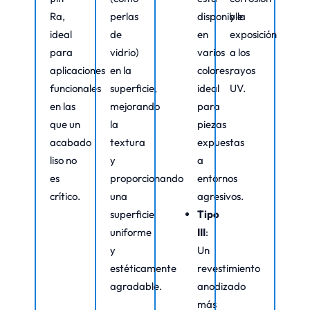
Ra,
perlas
disponible
y la
ideal
de
en
exposición
para
vidrio)
varios
a los
aplicaciones
en la
colores,
rayos
funcionales
superficie,
ideal
UV.
en las
mejorando
para
que un
la
piezas
acabado
textura
expuestas
liso no
y
a
es
proporcionando
entornos
crítico.
una
agresivos.
superficie
Tipo
uniforme
III
:
y
Un
estéticamente
revestimiento
agradable.
anodizado
más