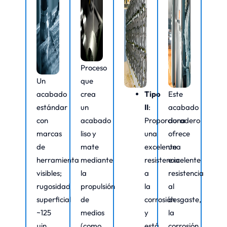
Proceso
Un
que
acabado
crea
Tipo
Este
estándar
un
II
:
acabado
con
acabado
Proporciona
duradero
marcas
liso y
una
ofrece
de
mate
excelente
una
herramienta
mediante
resistencia
excelente
visibles;
la
a
resistencia
rugosidad
propulsión
la
al
superficial
de
corrosión
desgaste,
~125
medios
y
la
µin
(como
está
corrosión