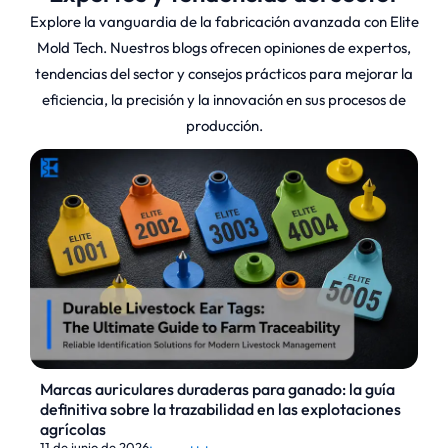
Explore la vanguardia de la fabricación avanzada con Elite
Mold Tech. Nuestros blogs ofrecen opiniones de expertos,
¿Qué es el
tendencias del sector y consejos prácticos para mejorar la
eficiencia, la precisión y la innovación en sus procesos de
mecanizado CNC
producción.
de 3 ejes?
El mecanizado CNC de 3 ejes es la forma más
tradicional de mecanizado CNC en la que la
herramienta de corte se mueve a lo largo de
tres ejes: X, Y y Z. Es ideal para componentes
sencillos de superficie plana o piezas que sólo
requieren mecanizado en una cara.
Marcas auriculares duraderas para ganado: la guía
Este método es muy fiable para proyectos
definitiva sobre la trazabilidad en las explotaciones
agrícolas
que requieren precisión sin necesidad de
11 de junio de 2026