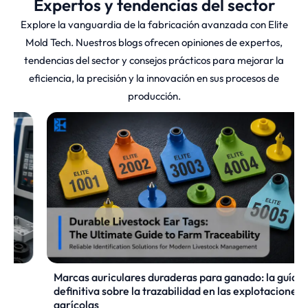
Expertos y tendencias del sector
todos los sectores.
Explore la vanguardia de la fabricación avanzada con Elite
Mold Tech. Nuestros blogs ofrecen opiniones de expertos,
El fresado CNC destaca por su
tendencias del sector y consejos prácticos para mejorar la
capacidad para extraer material de un
eficiencia, la precisión y la innovación en sus procesos de
bloque sólido con extrema precisión. A
producción.
diferencia del torneado, en el que la
pieza gira, en el fresado la herramienta
de corte gira mientras la pieza
permanece fija. Esto permite crear
formas intrincadas en 3D, esquinas
afiladas y orificios de gran precisión.
Tanto si trabaja en un único prototipo
como en una gran tirada de producción,
el fresado CNC ofrece una repetibilidad
Marcas auriculares duraderas para ganado: la guía
definitiva sobre la trazabilidad en las explotaciones
superior y unas tolerancias ajustadas
agrícolas