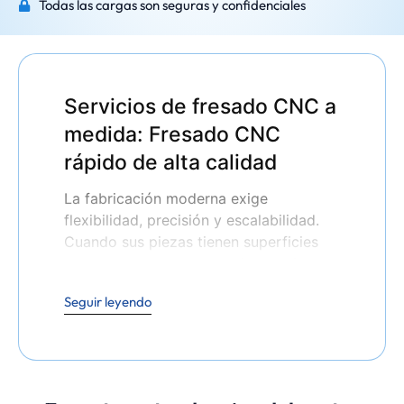
Todas las cargas son seguras y confidenciales
Servicios de fresado CNC a
medida: Fresado CNC
rápido de alta calidad
La fabricación moderna exige
flexibilidad, precisión y escalabilidad.
Cuando sus piezas tienen superficies
planas, contornos complejos, cavidades
o ranuras,
Fresado CNC
es el método
Seguir leyendo
de mecanizado que lo hace bien. En
Elite Mold Tech
Nuestros servicios de
fresado CNC están diseñados para
ofrecer piezas de alta precisión que
cumplan las normas más exigentes en