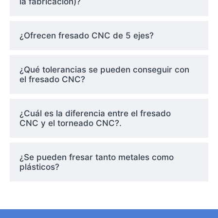
la fabricación)?
Esto es lo que obtiene con nuestro
¿Ofrecen fresado CNC de 5 ejes?
servicio de fresado CNC:
¿Qué tolerancias se pueden conseguir con
Precisión de ±0,005 mm o superior
el fresado CNC?
Mecanizado complejo de varias caras
en una sola configuración
Amplia compatibilidad de materiales:
¿Cuál es la diferencia entre el fresado
CNC y el torneado CNC?.
aluminio
,
acero inoxidable
, t
itanium
,
latón
y plásticos técnicos
Compatibilidad con funciones
¿Se pueden fresar tanto metales como
personalizadas como roscas,
plásticos?
bolsillos, ranuras y contornos
Integración CAD/CAM para una
conversión perfecta del diseño a la
pieza