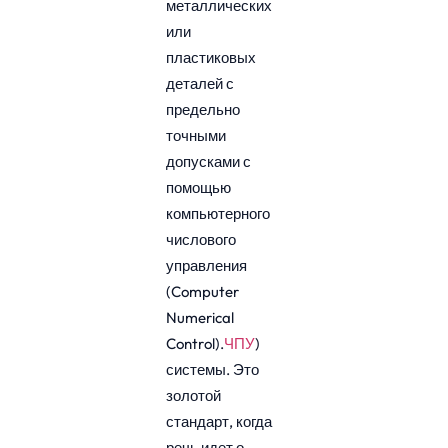
металлических
или
пластиковых
деталей с
предельно
точными
допусками с
помощью
компьютерного
числового
управления
(Computer
Numerical
Control).
ЧПУ
)
системы. Это
золотой
стандарт, когда
речь идет о