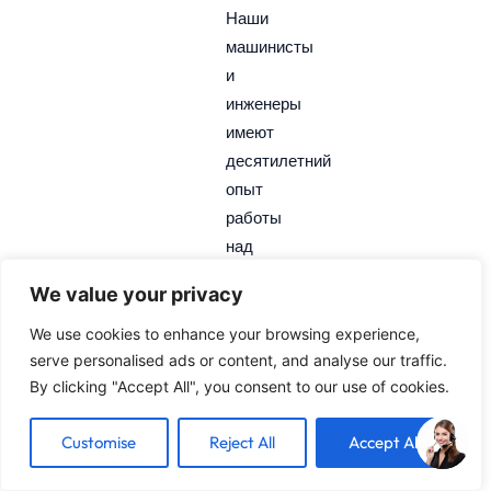
Наши
машинисты
и
инженеры
имеют
десятилетний
опыт
работы
над
каждым
We value your privacy
заданием.
Клиентоориентированный
We use cookies to enhance your browsing experience,
подход:
serve personalised ads or content, and analyse our traffic.
By clicking "Accept All", you consent to our use of cookies.
Мы
предоставляем
Customise
Reject All
Accept All
отзывы о
дизайне,