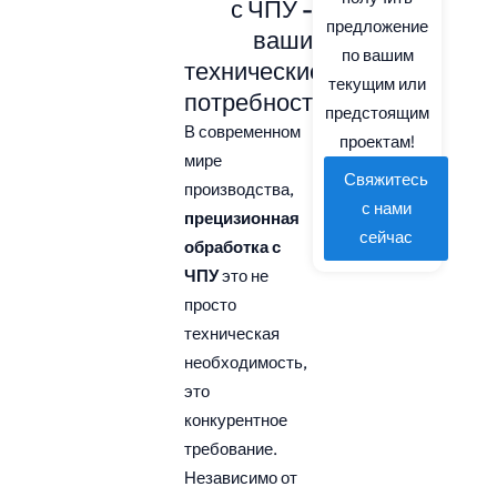
с ЧПУ -
предложение
ваши
по вашим
технические
текущим или
потребности
предстоящим
В современном
проектам!
мире
Свяжитесь
производства,
с нами
прецизионная
сейчас
обработка с
ЧПУ
это не
просто
техническая
необходимость,
это
конкурентное
требование.
Независимо от