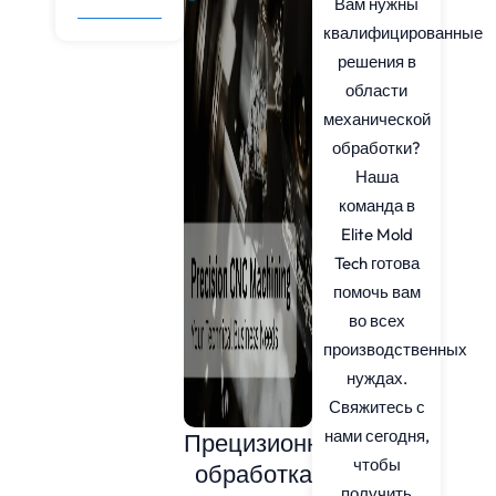
Вам нужны
квалифицированные
решения в
области
механической
обработки?
Наша
команда в
Elite Mold
Tech готова
помочь вам
во всех
производственных
нуждах.
Свяжитесь с
нами сегодня,
Прецизионная
чтобы
обработка
получить