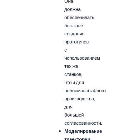
Она
должна
обеспечивать
быстрое
создание
прототипов
с
использованием
тех же
станков,
что и для
полномасштабного
производства,
для
большей
согласованности.
Моделирование
траектории