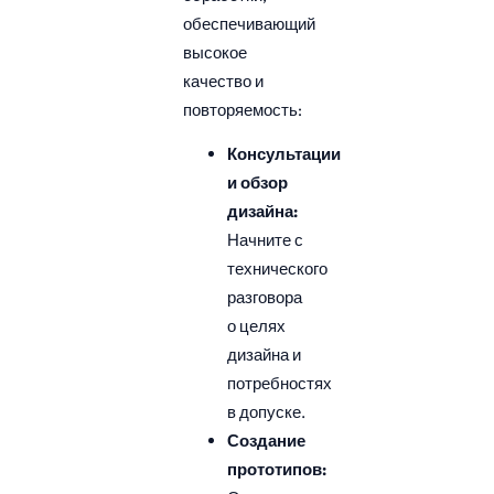
обеспечивающий
высокое
качество и
повторяемость:
Консультации
и обзор
дизайна:
Начните с
технического
разговора
о целях
дизайна и
потребностях
в допуске.
Создание
прототипов: