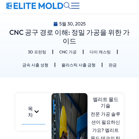
5월 30, 2025
CNC 공구 경로 이해: 정밀 가공을 위한 가
이드
3D 프린팅
CNC 가공
다이 캐스팅
금속 사출 성형
플라스틱 사출 금형
판금
엘리트 몰드
기술
목
전문 가공 솔루
차
션이 필요하신
가요? 엘리트
몰드 테크의 팀