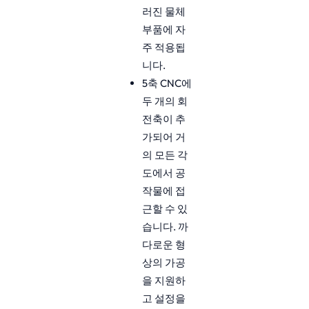
러진 물체
부품에 자
주 적용됩
니다.
5축 CNC에
두 개의 회
전축이 추
가되어 거
의 모든 각
도에서 공
작물에 접
근할 수 있
습니다. 까
다로운 형
상의 가공
을 지원하
고 설정을