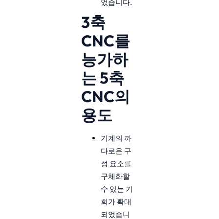
었습니다.
3축
CNC를
능가하
는 5축
CNC의
용도
기계의 까
다로운 구
성 요소를
구체화할
수 있는 기
회가 확대
되었습니