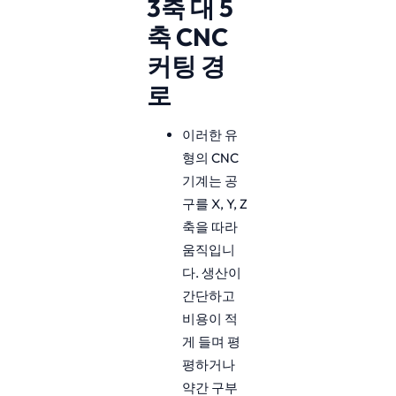
3축 대 5
축 CNC
커팅 경
로
이러한 유
형의 CNC
기계는 공
구를 X, Y, Z
축을 따라
움직입니
다. 생산이
간단하고
비용이 적
게 들며 평
평하거나
약간 구부