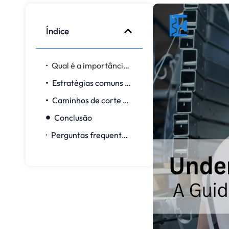
Índice
Qual é a importância de entender os percursos de ferramenta CNC?
Estratégias comuns de percurso de ferramenta
Caminhos de corte CNC de 3 eixos versus 5 eixos
Conclusão
Perguntas frequentes sobre como entender os percursos de ferramenta CNC