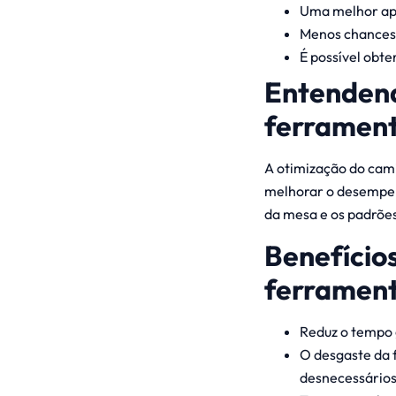
Uma melhor apa
Menos chances 
É possível obt
Entendend
ferrament
A otimização do cam
melhorar o desempenh
da mesa e os padrõe
Benefício
ferramen
Reduz o tempo 
O desgaste da 
desnecessários