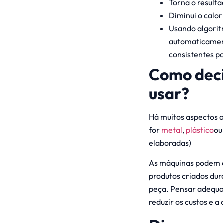
Torna o resulta
Diminui o calor
Usando algorit
automaticament
consistentes p
Como deci
usar?
Há muitos aspectos a
for
metal
,
plástico
ou
elaboradas)
As máquinas podem 
produtos criados dur
peça. Pensar adequa
reduzir os custos e a