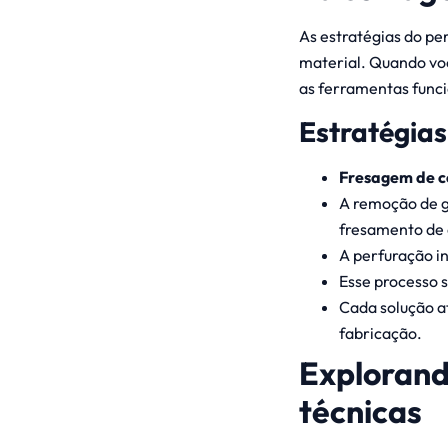
As estratégias do p
material. Quando voc
as ferramentas func
Estratégias
Fresagem de c
A remoção de g
fresamento de 
A perfuração in
Esse processo 
Cada solução at
fabricação.
Explorand
técnicas