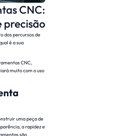
ntas CNC:
 precisão
to dos percursos de
ual é a sua
rramentas CNC,
ciará muito com o uso
enta
nstruir uma peça de
arência, a rapidez e
rramentas são