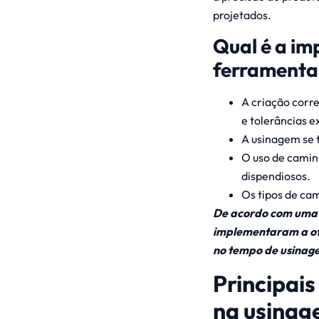
projetados.
Qual é a im
ferrament
A criação corr
e tolerâncias e
A usinagem se 
O uso de camin
dispendiosos.
Os tipos de ca
De acordo com uma 
implementaram a ot
no tempo de usinag
Principai
na usina