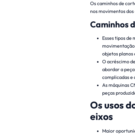
Os caminhos de cort
nos movimentos dos e
Caminhos de
Esses tipos de
movimentação. 
objetos planos 
O acréscimo de
abordar a peça
complicadas e d
As máquinas C
peças produzid
Os usos d
eixos
Maior oportuni