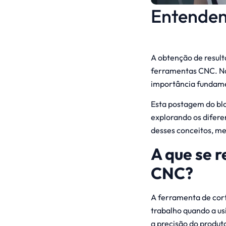
Entenden
A obtenção de result
ferramentas CNC. No 
importância fundame
Esta postagem do bl
explorando os diferen
desses conceitos, m
A que se 
CNC?
A ferramenta de cor
trabalho quando a us
a precisão do produt