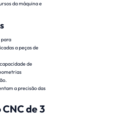
ursos da máquina e
s
 para
icadas a peças de
a capacidade de
geometrias
ção.
ntam a precisão das
o CNC de 3