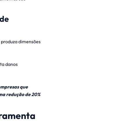
 de
a produza dimensões
ita danos
empresas que
ma redução de 20%
erramenta