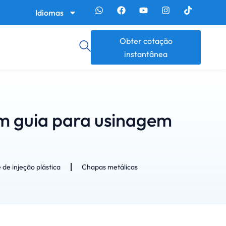
Idiomas
Obter cotação
instantânea
m guia para usinagem
 de injeção plástica
Chapas metálicas