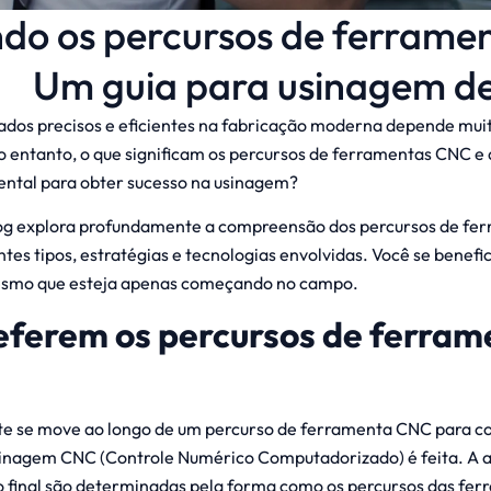
do os percursos de ferrame
Um guia para usinagem de
ados precisos e eficientes na fabricação moderna depende mui
entanto, o que significam os percursos de ferramentas CNC e q
ntal para obter sucesso na usinagem?
og explora profundamente a compreensão dos percursos de fe
tes tipos, estratégias e tecnologias envolvidas. Você se benefi
esmo que esteja apenas começando no campo.
referem os percursos de ferram
te se move ao longo de um percurso de ferramenta CNC para co
inagem CNC (Controle Numérico Computadorizado) é feita. A ap
o final são determinadas pela forma como os percursos das fe