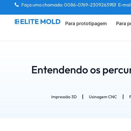
Faça uma chamada: 0086-0769-23092639
E-mai
Para prototipagem
Para 
Entendendo os percu
Impressão 3D
Usinagem CNC