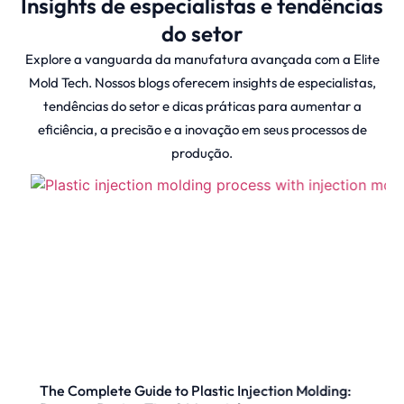
Insights de especialistas e tendências
perfeição em escala mínima.
do setor
Explore a vanguarda da manufatura avançada com a Elite
A micromoldagem é mais do que apenas
Mold Tech. Nossos blogs oferecem insights de especialistas,
miniaturização - é uma fusão de ferramentas
tendências do setor e dicas práticas para aumentar a
avançadas, tolerâncias rígidas e materiais
eficiência, a precisão e a inovação em seus processos de
especializados que possibilitam inovações
produção.
revolucionárias em áreas como medicina,
eletrônica, defesa e outras.
O que é micro
moldagem?
A micro moldagem é uma forma avançada de
moldagem por injeção que produz peças
plásticas com características microscópicas -
The Complete Guide to Plastic Injection Molding: