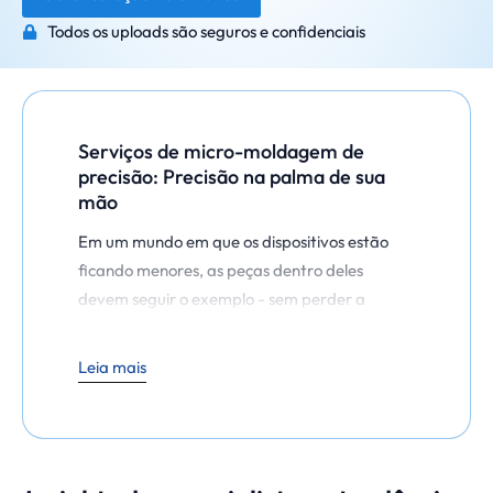
Todos os uploads são seguros e confidenciais
Serviços de micro-moldagem de
precisão: Precisão na palma de sua
mão
Em um mundo em que os dispositivos estão
ficando menores, as peças dentro deles
devem seguir o exemplo - sem perder a
precisão, o desempenho ou a integridade
estrutural. É aí que entra a
Micro Moldagem
Leia mais
entra em cena. Em
Técnico de moldes de
elite
A empresa é especializada na fabricação
de componentes plásticos ultrapequenos e
altamente precisos para setores que exigem