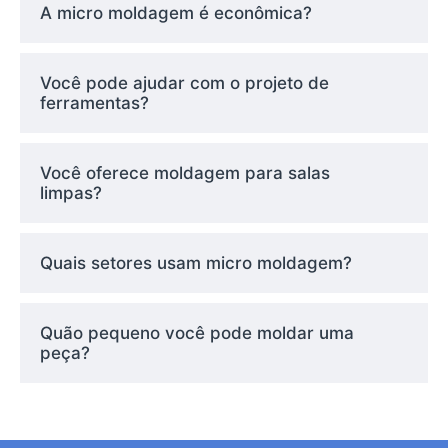
A micro moldagem é econômica?
consegue.
Você pode ajudar com o projeto de
Setores para os
ferramentas?
quais trabalhamos,
Você oferece moldagem para salas
limpas?
As peças micro moldadas são encontradas em
tudo, desde ferramentas cirúrgicas até
sensores de smartphones. Seu tamanho
Quais setores usam micro moldagem?
pequeno não reduz seu impacto - na verdade,
ele o aumenta. Elas permitem que os
dispositivos encolham, se tornem mais
Quão pequeno você pode moldar uma
inteligentes e tenham melhor desempenho.
peça?
Os aplicativos incluem: