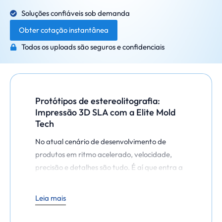
Soluções confiáveis sob demanda
Obter cotação instantânea
Todos os uploads são seguros e confidenciais
Protótipos de estereolitografia:
Impressão 3D SLA com a Elite Mold
Tech
No atual cenário de desenvolvimento de
produtos em ritmo acelerado, velocidade,
precisão e detalhes são tudo. É aí que entra a
prototipagem com SLA - ou prototipagem
com Aparelho de Estereolitografia. Como
Leia mais
uma das tecnologias de impressão 3D mais
precisas disponíveis atualmente, a SLA está