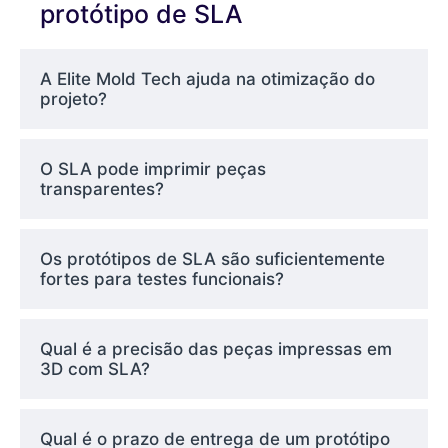
precisão, tolerâncias estreitas e um
protótipo de SLA
acabamento de superfície suave. Em
comparação com outros métodos de
A Elite Mold Tech ajuda na otimização do
impressão 3D, a SLA se destaca por sua
projeto?
resolução de detalhes e versatilidade de
materiais.
O SLA pode imprimir peças
transparentes?
Benefícios da
prototipagem de
Os protótipos de SLA são suficientemente
fortes para testes funcionais?
SLA
Precisão e detalhes
Qual é a precisão das peças impressas em
incomparáveis
3D com SLA?
A SLA oferece recursos ultrafinos e excelentes
Qual é o prazo de entrega de um protótipo
acabamentos de superfície, o que a torna