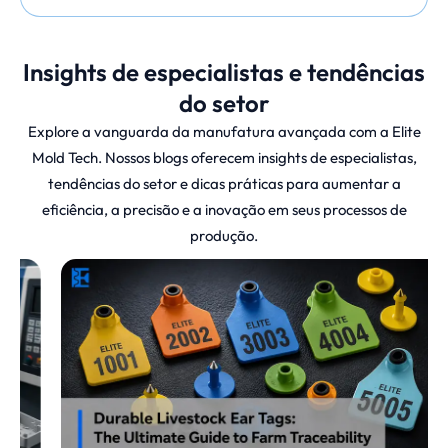
ajudando engenheiros, designers e inovadores
a passar rapidamente do conceito à
Insights de especialistas e tendências
realidade.
do setor
Explore a vanguarda da manufatura avançada com a Elite
Na Elite Mold Tech, somos especializados em
Mold Tech. Nossos blogs oferecem insights de especialistas,
serviços de prototipagem SLA de alta
tendências do setor e dicas práticas para aumentar a
resolução que aceleram o desenvolvimento,
eficiência, a precisão e a inovação em seus processos de
reduzem os custos e melhoram a qualidade do
produção.
produto final. Neste blog, exploraremos o que
é a prototipagem SLA, seus principais
benefícios, aplicações, como ela se compara a
outros métodos de impressão 3D e por que a
Elite Mold Tech é sua melhor parceira para
prototipagem de precisão.