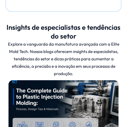
forma rápida e confiável. Essa é a função de
um
Medidor de dimensão
.
Insights de especialistas e tendências
Em
Técnico de moldes de elite
projetamos e
do setor
fabricamos produtos personalizados
Explore a vanguarda da manufatura avançada com a Elite
medidores de dimensão
para ajudá-lo a
Mold Tech. Nossos blogs oferecem insights de especialistas,
validar as dimensões das peças no chão de
tendências do setor e dicas práticas para aumentar a
fábrica, garantindo qualidade consistente
eficiência, a precisão e a inovação em seus processos de
com o mínimo de tempo de inatividade.
produção.
O que é um
Dimension Gauge?
A
Medidor de dimensão
(também chamado
de dispositivo de verificação ou medidor de