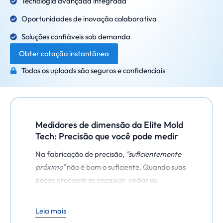
Tecnologia avançada integrada
Oportunidades de inovação colaborativa
Soluções confiáveis sob demanda
Obter cotação instantânea
Todos os uploads são seguros e confidenciais
Medidores de dimensão da Elite Mold
Tech: Precisão que você pode medir
Na fabricação de precisão,
"suficientemente
próximo"
não é bom o suficiente. Quando suas
peças precisam se encaixar, vedar ou
funcionar exatamente como foram
projetadas, você precisa de ferramentas que
Leia mais
possam confirmar a precisão dimensional - de