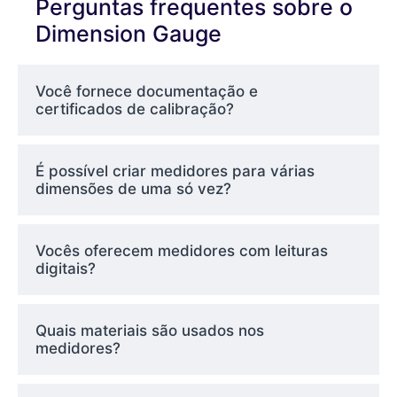
Perguntas frequentes sobre o
Dimension Gauge
Tipos de
medidores de
Você fornece documentação e
certificados de calibração?
dimensão que
oferecemos
É possível criar medidores para várias
dimensões de uma só vez?
A Elite Mold Tech constrói medidores com base
em suas necessidades de inspeção e condições
Vocês oferecem medidores com leituras
de produção. Alguns tipos comuns incluem:
digitais?
Medidores Go/No-Go
- Verificação
Quais materiais são usados nos
simples de aprovação/reprovação
medidores?
para uma dimensão específica
Medidores funcionais
- Verificar se