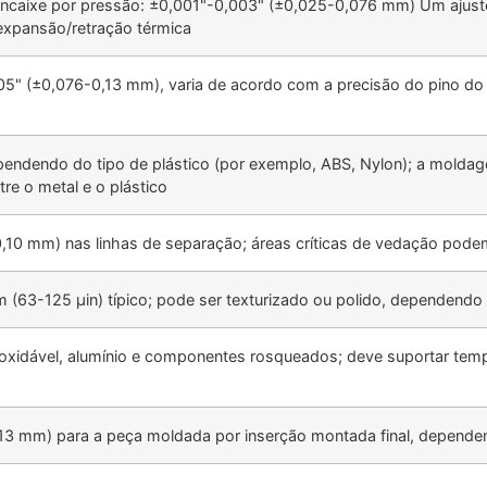
encaixe por pressão: ±0,001"-0,003" (±0,025-0,076 mm) Um ajust
expansão/retração térmica
5" (±0,076-0,13 mm), varia de acordo com a precisão do pino do 
ndendo do tipo de plástico (por exemplo, ABS, Nylon); a moldag
ntre o metal e o plástico
0,10 mm) nas linhas de separação; áreas críticas de vedação podem
m (63-125 μin) típico; pode ser texturizado ou polido, dependen
noxidável, alumínio e componentes rosqueados; deve suportar t
13 mm) para a peça moldada por inserção montada final, depend