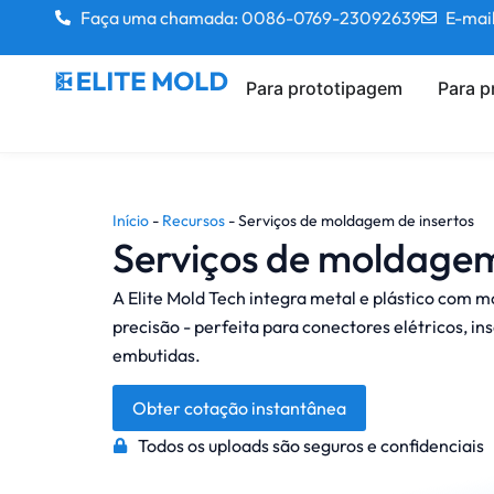
Faça uma chamada: 0086-0769-23092639
E-mai
Para prototipagem
Para 
Início
-
Recursos
-
Serviços de moldagem de insertos
Serviços de moldagem
A Elite Mold Tech integra metal e plástico com 
precisão - perfeita para conectores elétricos, in
embutidas.
Obter cotação instantânea
Todos os uploads são seguros e confidenciais