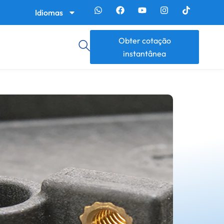
Idiomas
Obter cotação
instantânea