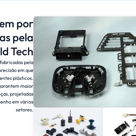
gem por
as pela
ld Tech
fabricadas pela
 precisão em que
ntes plásticos.
 garantem maior
eças, projetadas
penho em vários
setores.