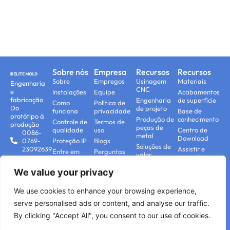
Sobre nós
Empresa
Recursos
Recursos
Sobre
Empregos
Usinagem
Materiais
Engenharia
CNC
e
Instalações
Equipe
Acabamentos
fabricação
Engenharia
de superfície
Como
Política de
Do
de projeto
funciona
privacidade
Base de
protótipo à
Produção de
conhecimento
Controle de
Termos de
produção
peças de
qualidade
uso
Centro de
0086-
metal
Download
0769-
Proteção IP
Blogs
Soluções de
23092639
Assistir e
Entre em
Perguntas
valor
aprender
contact@elitemoldtech.com
contato
frequentes
agregado
conosco
No.2
We value your privacy
Produção de
BaoshiRoad,Tangxia,Dongguan,
peças
China,523728
plásticas
We use cookies to enhance your browsing experience,
Manufatura
serve personalised ads or content, and analyse our traffic.
aditiva
By clicking "Accept All", you consent to our use of cookies.