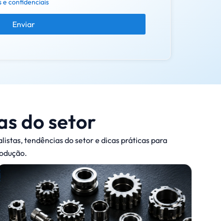
 e confidenciais
Enviar
as do setor
stas, tendências do setor e dicas práticas para
rodução.
7 e
dife
10 d