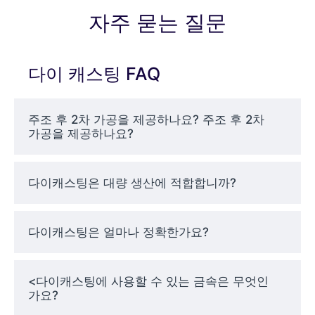
코팅 또는 도금 준비가 완료된 매끄러운
자주 묻는 질문
표면
얇은 벽과 복잡한 피처를 캐스팅하는 기
능
다이 캐스팅 FAQ
대량 생산 시 부품당 비용 절감
주조 후 2차 가공을 제공하나요? 주조 후 2차
엘리트 몰드 테크에서는 고객의 기능적, 기계적
가공을 제공하나요?
요구 사항에 맞게 알루미늄, 아연, 마그네슘 합
금으로 주조합니다.
다이캐스팅은 대량 생산에 적합합니까?
다이캐스팅에 의존하는
다이캐스팅은 얼마나 정확한가요?
애플리케이션
다이캐스팅은 부품의 일관성, 경량화, 구조적
<다이캐스팅에 사용할 수 있는 금속은 무엇인
무결성이 중요한 산업 전반에 걸쳐 널리 사용되
가요?
는 솔루션입니다. 몇 가지 일반적인 응용 분야