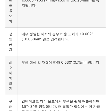
반
±0.005"(±0.127mm)~±0.010"(±0.254mm)로 유
허
지됩니다.
용
오
차
정
매우 정밀한 피처의 경우 허용 오차가 ±0.002"
밀
(±0.050mm)만큼 엄격합니다.
공
차
최
부품 형상 및 재질에 따라 0.030"(0.75mm)입니다.
소
피
처
크
기
구
일반적으로 다이 몰드에서 부품을 쉽게 배출하려면
배
1.5°~3°를 권장합니다. 더 복잡한 형상에는 더 가파