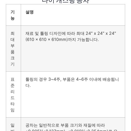
기
설명
능
최
재료 및 툴링 디자인에 따라 최대 24" x 24" x 24"
대
(610 x 610 x 610mm)까지 가능합니다.
부
품
크
기
표
툴링의 경우 3~4주, 부품은 4~6주 이내에 배송됩니
준
다.
리
드
타
임
일
공차는 일반적으로 부품 크기와 재질에 따라