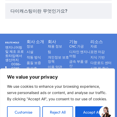
는 다음과 같습니다:
다이캐스팅이란 무엇인가요?
자동차
- 변속기 하우징, 엔진 블록, 브래
킷 및 구조 부품
소비자 가전
- 방열판, 인클로저 및 마운
회사 소개
회사
기능
리소스
팅 시스템
정보
채용 정보
CNC 가공
자료
엔지니어링
산업 장비
- 펌프 하우징, 기어 및 레버
및 제조 프로
시설
팀
디자인 엔지니
표면 마감
토타입에서
어링
항공우주
- 경량 브래킷 및 고성능 인클
작동 방식
개인정보 보호
지식 기반
생산까지
정책
금속 부품 생
로저
품질 보증
다운로드 센터
0086-
산
이용 약관
0769-
IP 보호
시청 및 학습
어플라이언스
- 핸들, 패널 및 모터 하우
부가 가치 솔
23092639
블로그
문의하기
징
루션
We value your privacy
contact@elitemoldtech.com
자주 묻는 질
플라스틱 부품
문
2 바오시
생산
We use cookies to enhance your browsing experience,
로드,탕
적층 제조
샤,둥관,
serve personalised ads or content, and analyse our traffic.
당사의 엔지니어링 팀은 고객과 협력하여 최적
중
By clicking "Accept All", you consent to our use of cookies.
국,523728
의 금형 흐름, 다공성 감소, 효율적인 사이클 타
임을 보장하는 다이캐스팅 성공을 위한 설계를
Customise
Reject All
Accept All
© 2026 엘리트 몰드 테크. 모든
개인정보 보호정책
사이트맵
개선합니다.
권리 보유. | 원스톱 정밀 서비스
이용 약관