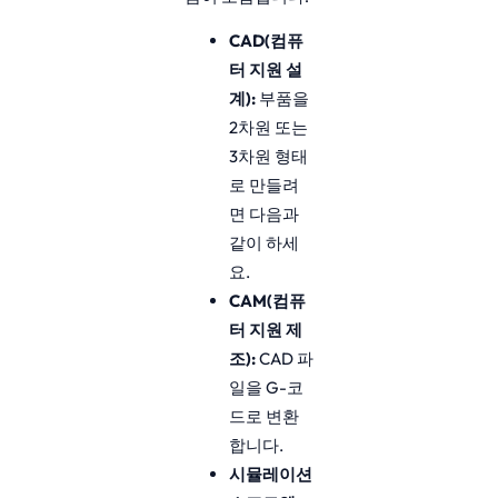
CAD(컴퓨
터 지원 설
계):
부품을
2차원 또는
3차원 형태
로 만들려
면 다음과
같이 하세
요.
CAM(컴퓨
터 지원 제
조):
CAD 파
일을 G-코
드로 변환
합니다.
시뮬레이션