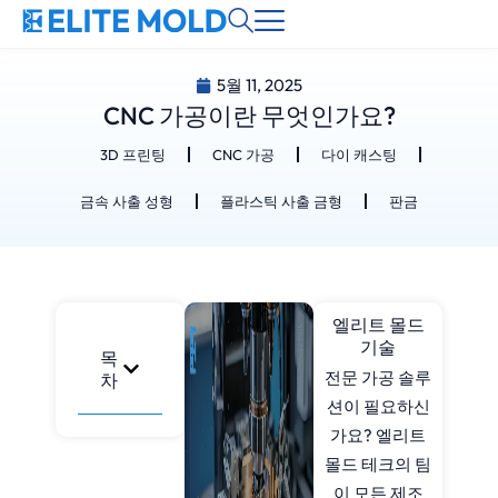
5월 11, 2025
CNC 가공이란 무엇인가요?
3D 프린팅
CNC 가공
다이 캐스팅
금속 사출 성형
플라스틱 사출 금형
판금
엘리트 몰드
기술
목
전문 가공 솔루
차
션이 필요하신
가요? 엘리트
몰드 테크의 팀
이 모든 제조