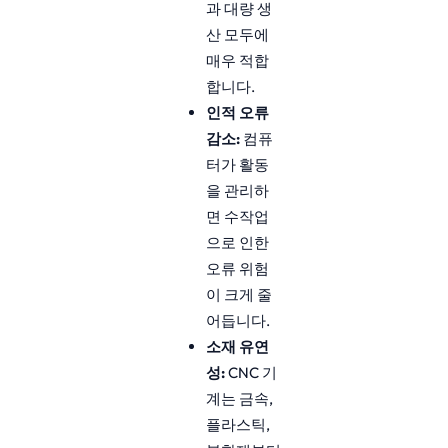
과 대량 생
산 모두에
매우 적합
합니다.
인적 오류
감소:
컴퓨
터가 활동
을 관리하
면 수작업
으로 인한
오류 위험
이 크게 줄
어듭니다.
소재 유연
성:
CNC 기
계는 금속,
플라스틱,