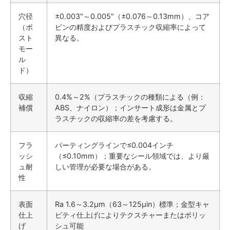
穴径
±0.003"～0.005"（±0.076～0.13mm）、コア
（ポ
ピンの精度およびプラスチック収縮率によって
スト
異なる。
モー
ル
ド）
収縮
0.4%～2%（プラスチックの種類による（例：
補償
ABS、ナイロン）；インサート成形は金属とプ
ラスチックの収縮率の差を考慮する。
フラ
パーティングラインで≤0.004インチ
ッシ
（≤0.10mm）；重要なシール領域では、より厳
ュ耐
しい管理が必要な場合がある。
性
表面
Ra 1.6～3.2μm（63～125μin）標準；金型キャ
仕上
ビティ仕上げによりテクスチャーまたはポリッ
げ
シュ可能