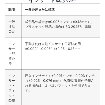
説明
一般公差または標準
一般
成形品の場合は±0.005インチ（±0.13mm）、
寸法
プラスチック部品の場合はISO 20457に準拠。
公差
イン
手動または自動インサート位置決め用
サー
±0.002"～0.005"（±0.05～0.13mm
ト配
置公
差
イン
圧入インサート：±0.001インチ～0.003インチ
サー
（±0.025～0.076 mm） 熱膨張/収縮が予想さ
ト・
れる場合は、より緩いフィットを使用できま
フィ
す。
ット
公差