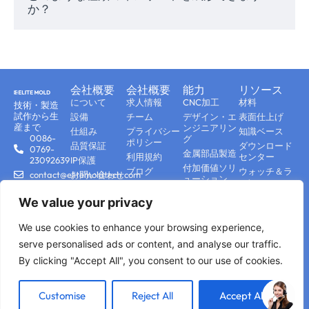
スペースに制約のあるアプリケーション
か？
のためのコンパクトな設計統合
部品点数と潜在的な故障箇所を減らすこと
会社概要
会社概要
能力
リソース
で、インサート成形はよりクリーンで効率的
について
求人情報
CNC加工
材料
技術・製造
な設計を可能にする。
試作から生
設備
チーム
デザイン・エ
表面仕上げ
産まで
ンジニアリン
仕組み
プライバシー
知識ベース
0086-
グ
ポリシー
品質保証
ダウンロード
0769-
金属部品製造
インサート成形
利用規約
センター
23092639
IP保護
付加価値ソリ
ブログ
ウォッチ＆ラ
contact@elitemoldtech.com
お問い合わせ
ューション
ーン
よくある質問
523728 中
プラスチック
Elite Mold Techでは、インサートの精度、方
国東莞市
We value your privacy
部品製造
塘厦宝石
向、接合強度を確保するために、高度な自動
アディティ
路2号
We use cookies to enhance your browsing experience,
ブ・マニュフ
化と金型戦略を使用して、厳しい公差のイン
ァクチャリン
serve personalised ads or content, and analyse our traffic.
サート成形を専門としています。
グ
By clicking "Accept All", you consent to our use of cookies.
© 2026 Elite Mold Tech.すべて
プライバシーポリシー
Customise
Reject All
Accept All
の権利を保有。| ワンストップ
サイトマップ
ご利用条件
私たちの能力は以下の通りです：
精密サービス