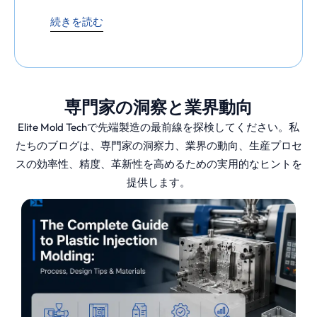
ーカーに提供し、時間の節約、組み立ての削
続きを読む
減、信頼性の向上を実現します。において
エ
リート・モールド・テック
私たちは、インサ
ート成形のすべてのプロジェクトに、比類の
ない精度とエンジニアリングのノウハウを提
専門家の洞察と業界動向
供しています。
Elite Mold Techで先端製造の最前線を探検してください。私
たちのブログは、専門家の洞察力、業界の動向、生産プロセ
プラスチックハウジングへの金属ねじの埋め
スの効率性、精度、革新性を高めるための実用的なヒントを
込みや、構造部品への電子部品の接着など、
提供します。
どのようなニーズにも、厳しい仕様を満たす
耐久性のある結果をお届けします。
インサート成形と
は？