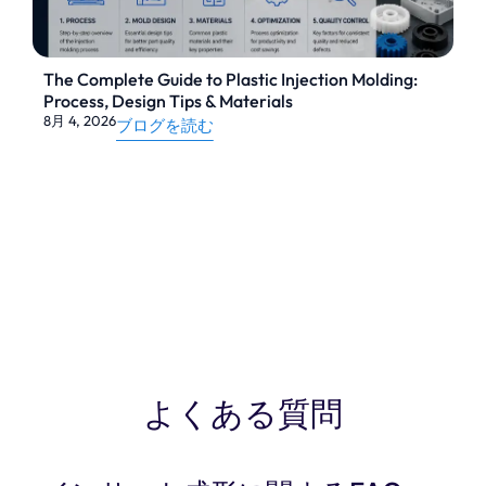
インサート成形は特殊なものである。
射出成
形プロセス
インサート成形とは、あらかじめ
The Complete Guide to Plastic Injection Molding:
成形された部品（多くの場合、金属またはセ
Process, Design Tips & Materials
ラミック）を金型に入れ、プラスチックで包
8月 4, 2026
ブログを読む
む成形方法である。プラスチックは成形工程
でインサートを取り囲むように形成され、機
能性と機械的強度が向上した一体化された部
品を作り出します。
一般的なインサートは以下の通り。
ブラス
,
ステンレス鋼
ワイヤー、フィルター、磁石、
電子接点。
よくある質問
とは異なり
オーバーモールディング
プラスチ
ックが別のプラスチックの上に成形されるイ