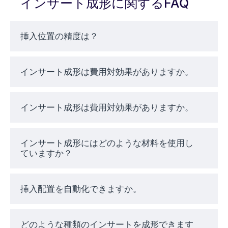
インサート成形に関するFAQ
ンサート成形では、通常、プラスチックと非
プラスチック部品の接着が行われる。
挿入位置の精度は？
インサート成形の利
インサート成形は費用対効果がありますか。
点
インサート成形は利便性だけでなく、性能面
インサート成形は費用対効果がありますか。
でも優れている：
インサート成形にはどのような材料を使用し
ていますか？
弱い接合部が少なく、より強固な部品ア
センブリ
接着剤、ファスナー、二次組立の必要性
挿入配置を自動化できますか。
が減少
構造的・電気的性能の向上
生産コストの削減と再現性の向上
どのような種類のインサートを成形できます