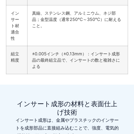
イン
真鍮、ステンレス鋼、アルミニウム、ネジ部
サー
品；金型温度（通常250℃～350℃）に耐える
ト材
こと。
適合
性
組立
±0.005インチ（±0.13mm）：インサート成形
精度
品の最終組立品で、インサートの数と複雑さに
よる
インサート成形の材料と表面仕上
げ技術
インサート成形は、金属やプラスチックのインサー
トを成形部品に直接組み込むことで、強度、電気的