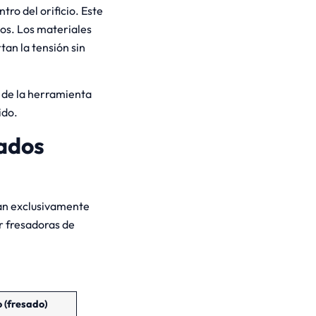
tro del orificio. Este
ños. Los materiales
an la tensión sin
a de la herramienta
ido.
cados
izan exclusivamente
r fresadoras de
 (fresado)