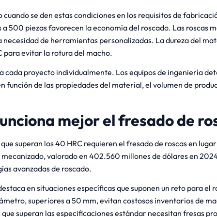
o cuando se den estas condiciones en los requisitos de fabricac
s a 500 piezas favorecen la economía del roscado. Las roscas m
la necesidad de herramientas personalizadas. La dureza del mat
 para evitar la rotura del macho.
úa cada proyecto individualmente. Los equipos de ingeniería d
 función de las propiedades del material, el volumen de producc
unciona mejor el fresado de ro
que superan los 40 HRC requieren el fresado de roscas en lugar 
mecanizado, valorado en 402.560 millones de dólares en 2024, 
gías avanzadas de roscado.
destaca en situaciones específicas que suponen un reto para el r
iámetro, superiores a 50 mm, evitan costosos inventarios de m
 que superan las especificaciones estándar necesitan fresas p