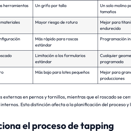
las herramientas
Un grifo por talla
Un solo molino p
tamaños
 materiales
Mayor riesgo de rotura
Mejor para titan
endurecido
nfiguración
Más rápido para roscas
Programación ini
estándar
oscado
Limitación a los formularios
Cualquier geome
estándar
programada
ro
Más bajo para lotes pequeños
Mejor para gran
producciones
s externas en pernos y tornillos, mientras que el roscado se ce
 internos. Esta distinción afecta a la planificación del proceso y 
iona el proceso de tapping