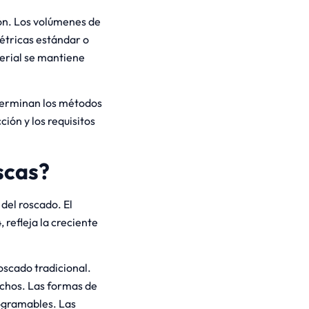
ión. Los volúmenes de
étricas estándar o
erial se mantiene
eterminan los métodos
ión y los requisitos
scas?
del roscado. El
refleja la creciente
oscado tradicional.
achos. Las formas de
rogramables. Las