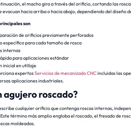
inuación, el macho gira a través del orificio, cortando las rosc
se evacuan hacia arriba o hacia abajo, dependiendo del diseño 
principales son
paración de orificios previamente perforados
ho específico para cada tamaño de rosca
s internas
rápida para aplicaciones estándar
inicial en utillaje
orciona expertos
Servicios de mecanizado CNC
incluidas las op
ersas aplicaciones industriales.
n agujero roscado?
describe cualquier orificio que contenga roscas internas, indep
Este término más amplio engloba el roscado, el fresado de ros
roscas moldeadas.