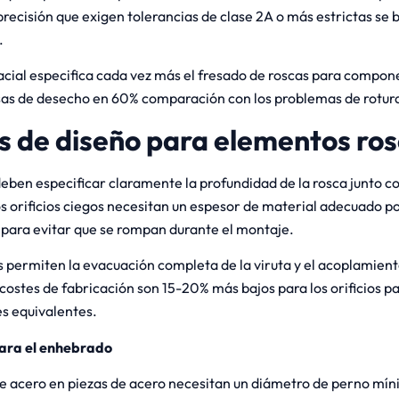
precisión que exigen tolerancias de clase 2A o más estrictas se b
.
acial especifica cada vez más el fresado de roscas para compone
sas de desecho en 60% comparación con los problemas de rotur
es de diseño para elementos ro
eben especificar claramente la profundidad de la rosca junto con
os orificios ciegos necesitan un espesor de material adecuado po
para evitar que se rompan durante el montaje.
s permiten la evacuación completa de la viruta y el acoplamiento
 costes de fabricación son 15-20% más bajos para los orificios p
es equivalentes.
ara el enhebrado
de acero en piezas de acero necesitan un diámetro de perno mín