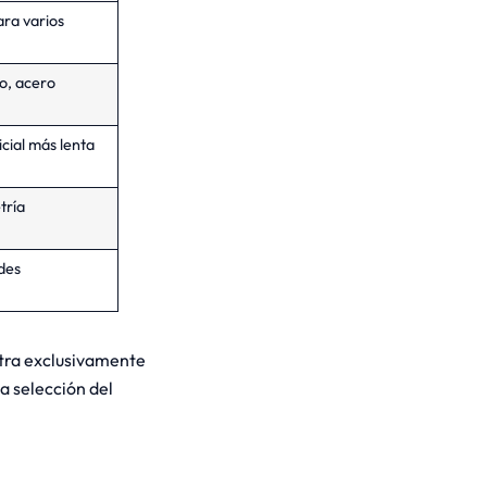
ara varios
io, acero
cial más lenta
tría
des
ntra exclusivamente
la selección del