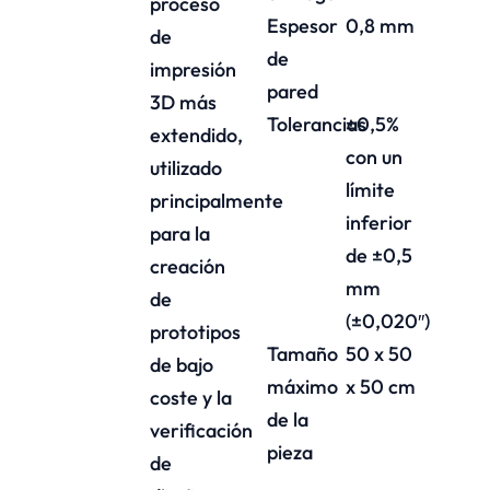
proceso
Espesor
0,8 mm
de
de
impresión
pared
3D más
Tolerancias
±0,5%
extendido,
con un
utilizado
límite
principalmente
inferior
para la
de ±0,5
creación
mm
de
(±0,020″)
prototipos
Tamaño
50 x 50
de bajo
máximo
x 50 cm
coste y la
de la
verificación
pieza
de