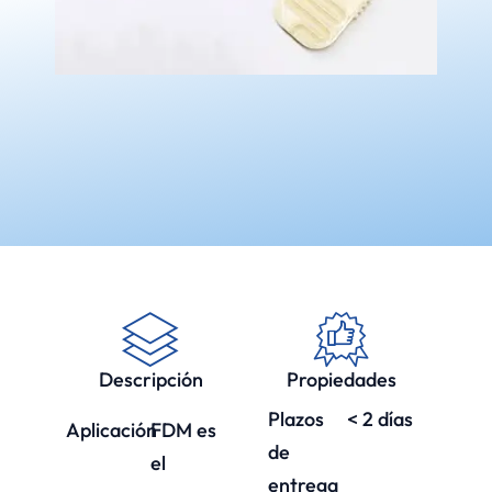
Descripción
Propiedades
Plazos
< 2 días
Aplicación
FDM es
de
el
entrega