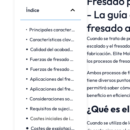
Fresado 
Índice
- La guía
fresado 
Principales características del fresado convencional:
Cuando se trata de p
Características clave del fresado de ascenso:
escalado y el fresado
Calidad del acabado superficial
fabricación. Elite M
Fuerzas de fresado convencionales:
los procesos de fres
Fuerzas de fresado de ascenso:
Ambos procesos de fr
Aplicaciones del fresado convencional
tiene diversos punto
permitirá saber cómo 
Aplicaciones del fresado de ascenso
beneficio en eficienc
Consideraciones sobre el avance y la velocidad
¿Qué es e
Requisitos de sujeción y configuración
Costes iniciales de instalación:
Cuando se utiliza de
Costes de explotación: