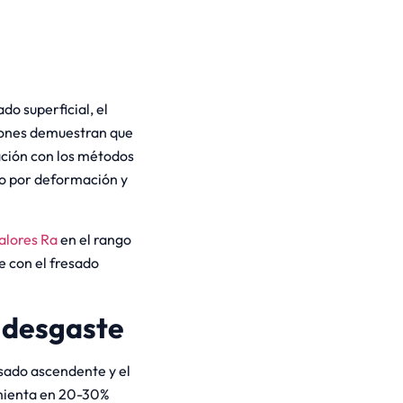
o superficial, el
iones demuestran que
ación con los métodos
to por deformación y
alores Ra
en el rango
 con el fresado
e desgaste
esado ascendente y el
amienta en 20-30%