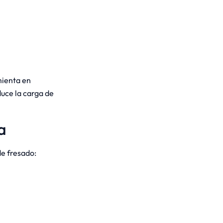
mienta en
duce la carga de
a
de fresado: