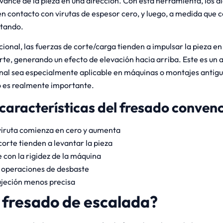
avance de la pieza en una dirección. Con esta herramienta, los di
n contacto con virutas de espesor cero, y luego, a medida que co
tando.
ional, las fuerzas de corte/carga tienden a impulsar la pieza en
rte, generando un efecto de elevación hacia arriba. Este es un
nal sea especialmente aplicable en máquinas o montajes antiguo
no es realmente importante.
 características del fresado convenc
 viruta comienza en cero y aumenta
corte tienden a levantar la pieza
con la rigidez de la máquina
operaciones de desbaste
ujeción menos precisa
l fresado de escalada?