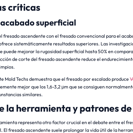
s críticas
 acabado superficial
 fresado ascendente con el fresado convencional para el acabad
frece sistemáticamente resultados superiores. Las investigac
e puede mejorar la rugosidad superficial hasta 50% en compar
cción de corte del fresado ascendente reduce el endurecimien
impios.
ite Mold Techs demuestra que el fresado por escalado produce
V
lemente mejor que los 1,6-3,2 μm que se consiguen normalmente
unstancias similares.
de la herramienta y patrones d
rramienta representa otro factor crucial en el debate entre el fr
. El fresado ascendente suele prolongar la vida útil de la herr