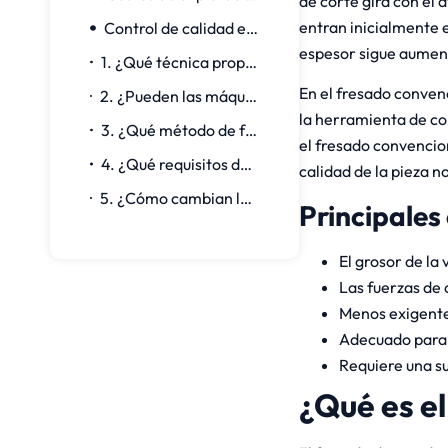
de corte gira con el 
entran inicialmente e
Control de calidad e inspección
espesor sigue aumen
1. ¿Qué técnica proporciona una mejor calidad de acabado superficial?
En el fresado convenc
2. ¿Pueden las máquinas CNC más antiguas realizar el fresado de escalado de forma eficaz?
la herramienta de co
3. ¿Qué método de fresado aumenta más la vida útil de la herramienta?
el fresado convencio
4. ¿Qué requisitos de sujeción difieren entre las técnicas?
calidad de la pieza 
5. ¿Cómo cambian los parámetros de corte entre el fresado trepante y el convencional?
Principales
El grosor de la
Las fuerzas de 
Menos exigente 
Adecuado para 
Requiere una s
¿Qué es e