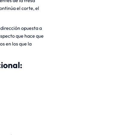
entes de la fresa
ntinúa el corte, el
 dirección opuesta a
 aspecto que hace que
s en los que la
ional: