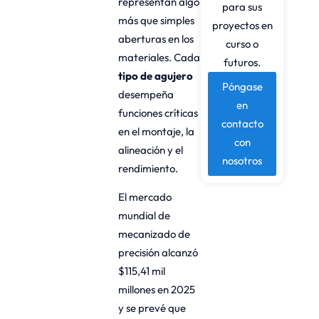
representan algo
para sus
más que simples
proyectos en
aberturas en los
curso o
materiales. Cada
futuros.
tipo de agujero
Póngase
desempeña
en
funciones críticas
contacto
en el montaje, la
con
alineación y el
nosotros
rendimiento.
El mercado
mundial de
mecanizado de
precisión alcanzó
$115,41 mil
millones en 2025
y se prevé que