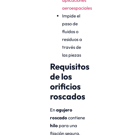
aplicaciones
aeroespaciales
Impide el
paso de
fluidos o
residuos a
través de
las piezas
Requisitos
de los
orificios
roscados
En
agujero
roscado
contiene
hilo
para una
fijación segura.