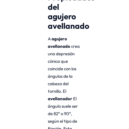
del
agujero
avellanado
A
agujero
avellanado
crea
una depresión
cónica que
coincide con los
ángulos de la
cabeza del
tornillo. El
avellanador
El
ángulo suele ser
de 82° o 90°,
según el tipo de
fijación. Esta