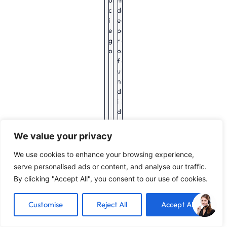
o
l
m
e
c
d
a
i
e
c
e
p
c
g
r
e
o
o
s
f
o
u
l
n
i
d
m
i
i
d
t
a
a
d
d
We value your privacy
o
We use cookies to enhance your browsing experience,
A
V
S
F
serve personalised ads or content, and analyse our traffic.
g
a
e
i
By clicking "Accept All", you consent to our use of cookies.
u
r
g
j
j
i
ú
a
e
a
n
c
Customise
Reject All
Accept All
r
b
I
i
o
l
S
ó