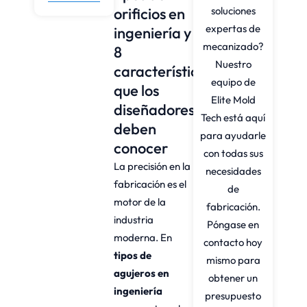
orificios en
soluciones
expertas de
ingeniería y
mecanizado?
8
Nuestro
características
equipo de
que los
Elite Mold
diseñadores
Tech está aquí
deben
para ayudarle
conocer
con todas sus
La precisión en la
necesidades
fabricación es el
de
motor de la
fabricación.
industria
Póngase en
moderna. En
contacto hoy
tipos de
mismo para
agujeros en
obtener un
ingeniería
presupuesto