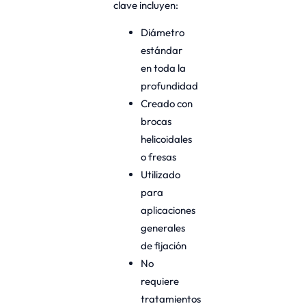
clave incluyen:
Diámetro
estándar
en toda la
profundidad
Creado con
brocas
helicoidales
o fresas
Utilizado
para
aplicaciones
generales
de fijación
No
requiere
tratamientos