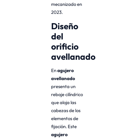
mecanizado en
2023.
Diseño
del
orificio
avellanado
En
agujero
avellanado
presenta un
rebaje cilíndrico
que aloja las
cabezas de los
elementos de
fijación. Este
agujero