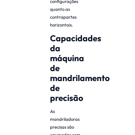
configurações
quanto as
contrapartes
horizontais.
Capacidades
da
máquina
de
mandrilamento
de
precisão
As
mandriladoras
precisas são
equipadas com