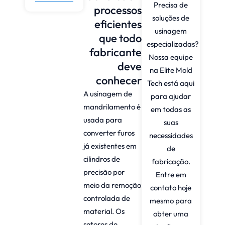
Precisa de
processos
soluções de
eficientes
usinagem
que todo
especializadas?
fabricante
Nossa equipe
deve
na Elite Mold
conhecer
Tech está aqui
A usinagem de
para ajudar
mandrilamento é
em todas as
usada para
suas
converter furos
necessidades
já existentes em
de
cilindros de
fabricação.
precisão por
Entre em
meio da remoção
contato hoje
controlada de
mesmo para
material. Os
obter uma
setores de