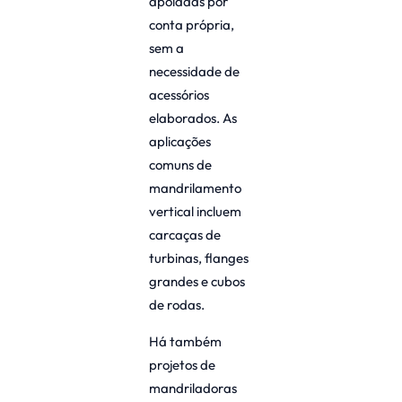
apoiadas por
conta própria,
sem a
necessidade de
acessórios
elaborados. As
aplicações
comuns de
mandrilamento
vertical incluem
carcaças de
turbinas, flanges
grandes e cubos
de rodas.
Há também
projetos de
mandriladoras