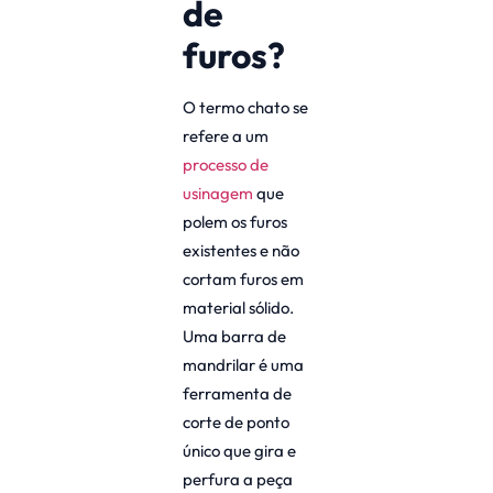
de
furos?
O termo chato se
refere a um
processo de
usinagem
que
polem os furos
existentes e não
cortam furos em
material sólido.
Uma barra de
mandrilar é uma
ferramenta de
corte de ponto
único que gira e
perfura a peça