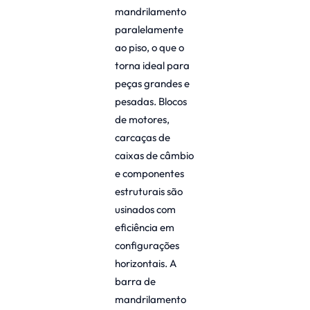
mandrilamento
paralelamente
ao piso, o que o
torna ideal para
peças grandes e
pesadas. Blocos
de motores,
carcaças de
caixas de câmbio
e componentes
estruturais são
usinados com
eficiência em
configurações
horizontais. A
barra de
mandrilamento