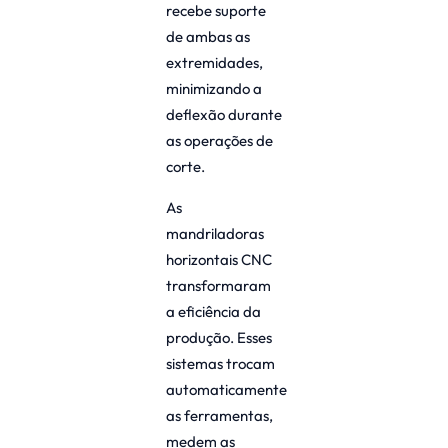
recebe suporte
de ambas as
extremidades,
minimizando a
deflexão durante
as operações de
corte.
As
mandriladoras
horizontais CNC
transformaram
a eficiência da
produção. Esses
sistemas trocam
automaticamente
as ferramentas,
medem as