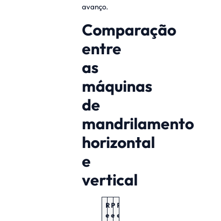
avanço.
Comparação
entre
as
máquinas
de
mandrilamento
horizontal
e
vertical
R
P
P
e
e
e