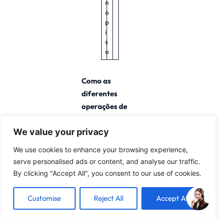
n
o
p
i
s
o
Como as
diferentes
operações de
mandrilamento
We value your privacy
atendem às
necessidades de
We use cookies to enhance your browsing experience,
fabricação?
serve personalised ads or content, and analyse our traffic.
By clicking "Accept All", you consent to our use of cookies.
A fabricação
emprega várias
Customise
Reject All
Accept All
técnicas de
perfuração,