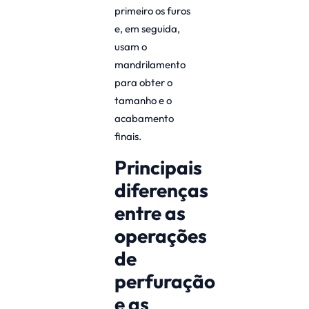
primeiro os furos
e, em seguida,
usam o
mandrilamento
para obter o
tamanho e o
acabamento
finais.
Principais
diferenças
entre as
operações
de
perfuração
e as