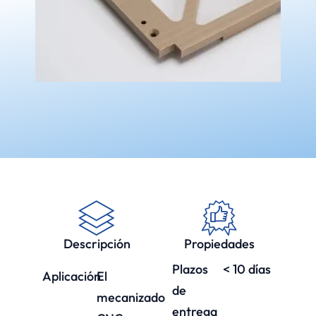
Descripción
Propiedades
Plazos
< 10 días
Aplicación
El
de
mecanizado
entrega