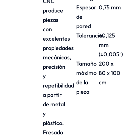
CNC
Espesor
0,75 mm
produce
de
piezas
pared
con
Tolerancias
±0,125
excelentes
mm
propiedades
(±0,005″)
mecánicas,
Tamaño
200 x
precisión
máximo
80 x 100
y
de la
cm
repetibilidad
pieza
a partir
de metal
y
plástico.
Fresado