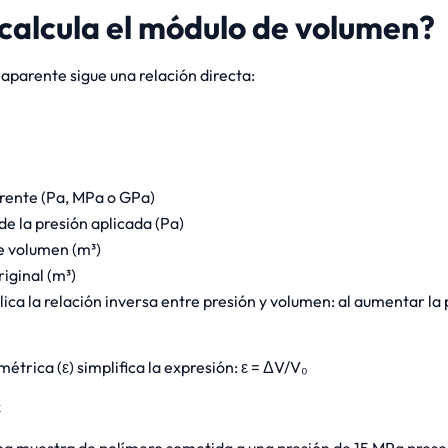
calcula el módulo de volumen?
 aparente sigue una relación directa:
rente (Pa, MPa o GPa)
de la presión aplicada (Pa)
 volumen (m³)
iginal (m³)
lica la relación inversa entre presión y volumen: al aumentar la 
trica (ε) simplifica la expresión: ε = ΔV/V₀
ε
a muestra de polímero sometida a una presión de 15 MPa pres