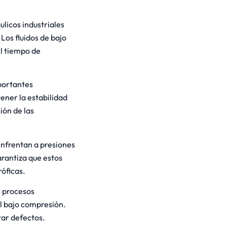
ulicos industriales
os fluidos de bajo
el tiempo de
portantes
ener la estabilidad
ión de las
enfrentan a presiones
rantiza que estos
óficas.
s procesos
l bajo compresión.
tar defectos.