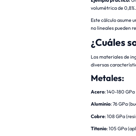
volumétrica de 0,8%.
Este cálculo asume u
no lineales pueden r
¿Cuáles so
Los materiales de in
diversas característi
Metales:
Acero
: 140-180 GPa 
Aluminio
: 76 GPa (b
Cobre
: 108 GPa (res
Titanio
: 105 GPa (ap