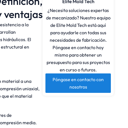
efinición,
Elite Mold Tech
¿Necesita soluciones expertas
y ventajas
de mecanizado? Nuestro equipo
esistencia a la
de Elite Mold Tech está aquí
arrollan
para ayudarle con todas sus
 hidráulicos. El
necesidades de fabricación.
 estructural en
Póngase en contacto hoy
mismo para obtener un
presupuesto para sus proyectos
en curso o futuros.
Póngase en contacto con
n material a una
nosotros
compresión uniaxial,
e que el material
res de
a compresión media.