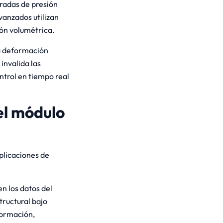
radas de presión
vanzados utilizan
ón volumétrica.
na deformación
invalida las
trol en tiempo real
el módulo
plicaciones de
en los datos del
ructural bajo
formación,