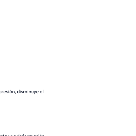
presión, disminuye el
enta una deformación