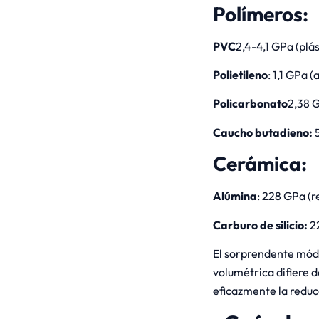
Polímeros:
PVC
2,4-4,1 GPa (plás
Polietileno
: 1,1 GPa (
Policarbonato
2,38 G
Caucho butadieno:
5
Cerámica:
Alúmina
: 228 GPa (r
Carburo de silicio:
22
El sorprendente módu
volumétrica difiere de
eficazmente la reduc