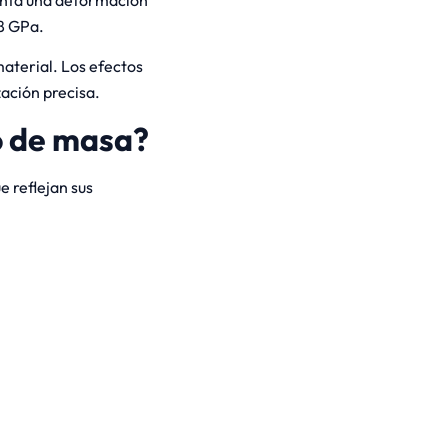
88 GPa.
material. Los efectos
zación precisa.
lo de masa?
 reflejan sus