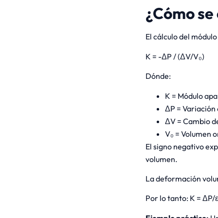
¿Cómo se 
El cálculo del módulo
K = -ΔP / (ΔV/V₀)
Dónde:
K = Módulo apa
ΔP = Variación 
ΔV = Cambio de
V₀ = Volumen or
El signo negativo exp
volumen.
La deformación volumé
Por lo tanto: K = ΔP/
Ejemplo práctico:
Un