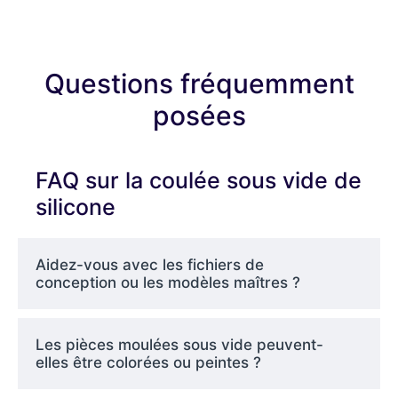
Ce procédé permet de capturer les détails les
plus fins avec une fidélité exceptionnelle et
Questions fréquemment
prend en charge une large gamme de
posées
matériaux rigides, caoutchouteux et
transparents.
FAQ sur la coulée sous vide de
silicone
Chez Elite Mold Tech, nous utilisons un outillage
en silicone avancé et des résines de coulée de
haute performance pour reproduire des
Aidez-vous avec les fichiers de
prototypes de qualité de production en
conception ou les modèles maîtres ?
seulement 7 jours.
Les pièces moulées sous vide peuvent-
elles être colorées ou peintes ?
Pourquoi choisir la