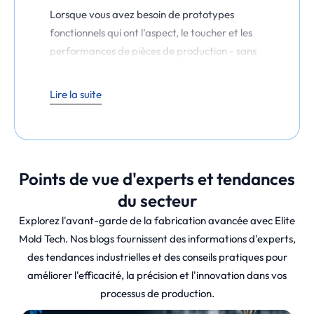
Lorsque vous avez besoin de prototypes
fonctionnels qui ont l'aspect, le toucher et les
performances de pièces de production - sans
délai ni coût d'outillage élevé -, vous pouvez
vous adresser à la Commission
Lire la suite
européenne.
Coulée sous vide de silicone
est
la réponse. A
Elite Mold Tech
Nous proposons
des services de moulage sous vide de précision
pour aider les concepteurs et les ingénieurs à
Points de vue d'experts et tendances
produire des pièces plastiques en petites séries
avec une qualité de surface et une précision
du secteur
dimensionnelle remarquables.
Explorez l'avant-garde de la fabrication avancée avec Elite
Mold Tech. Nos blogs fournissent des informations d'experts,
des tendances industrielles et des conseils pratiques pour
Cette méthode allie rapidité, flexibilité et
améliorer l'efficacité, la précision et l'innovation dans vos
rentabilité, ce qui la rend idéale pour la
processus de production.
validation de concepts, la production de ponts