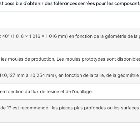
st possible d'obtenir des tolérances serrées pour les composant
Améliorer l'efficacité en produisant plusieurs
pièces identiques en un seul cycle de moulage par
injection.
 40" (1 016 x 1 016 x 1 016 mm) en fonction de la géométrie de la pi
les moules de production. Les moules prototypes sont disponibles
±0,127 mm à ±0,254 mm), en fonction de la taille, de la géométrie 
n fonction du flux de résine et de l'outillage.
de 1° est recommandé ; les pièces plus profondes ou les surfaces 