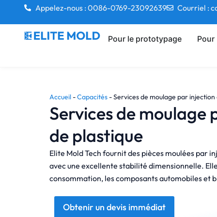
Appelez-nous : 0086-0769-23092639
Courriel :
Pour le prototypage
Pour 
Accueil
-
Capacités
-
Services de moulage par injection 
Services de moulage p
de plastique
Elite Mold Tech fournit des pièces moulées par i
avec une excellente stabilité dimensionnelle. Elle 
consommation, les composants automobiles et bi
Obtenir un devis immédiat