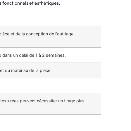
s fonctionnels et esthétiques.
Mouler plusieurs pièces différentes en un seul
cycle, en optimisant le temps de production et en
réduisant les coûts.
èce et de la conception de l'outillage.
 dans un délai de 1 à 2 semaines.
et du matériau de la pièce.
texturées peuvent nécessiter un tirage plus