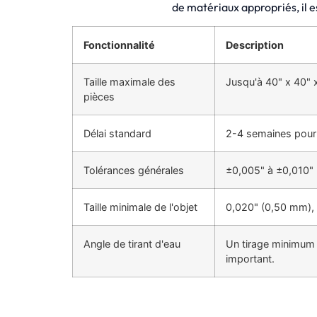
de matériaux appropriés, il e
Conçus pour la production de faibles volumes, ils
garantissent la précision et la qualité pour les
besoins de la fabrication sur mesure.
Fonctionnalité
Description
Taille maximale des
Jusqu'à 40" x 40" x
pièces
Délai standard
2-4 semaines pour 
Tolérances générales
±0,005" à ±0,010" (
Taille minimale de l'objet
0,020" (0,50 mm), e
Angle de tirant d'eau
Un tirage minimum 
important.