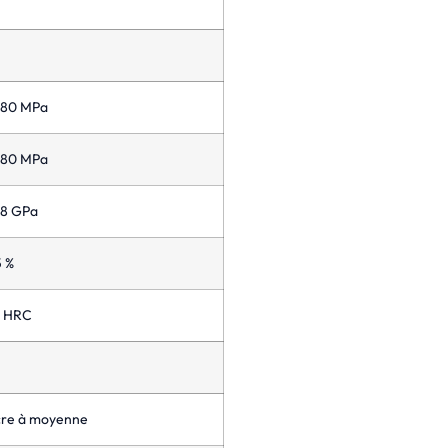
480 MPa
280 MPa
48 GPa
5 %
8 HRC
re à moyenne