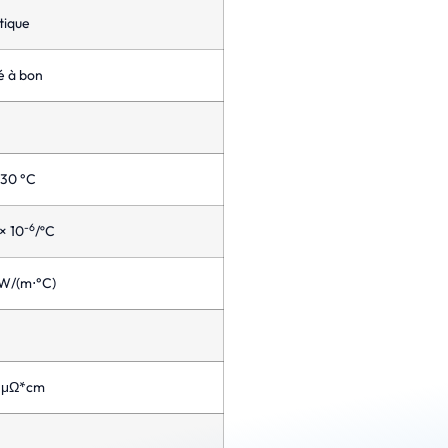
ique
 à bon
430 °C
-6
 × 10
/ºC
 W/(m⋅°C)
5 μΩ*cm