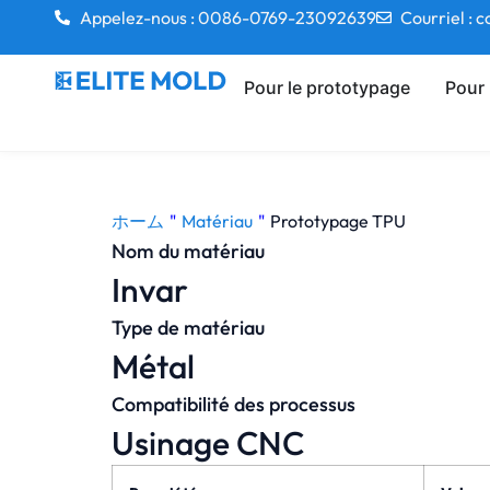
Appelez-nous : 0086-0769-23092639
Courriel :
Pour le prototypage
Pour 
ホーム
"
Matériau
"
Prototypage TPU
Nom du matériau
Invar
Type de matériau
Métal
Compatibilité des processus
Usinage CNC