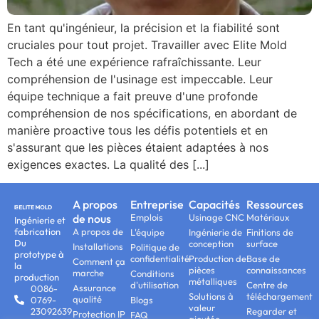
En tant qu'ingénieur, la précision et la fiabilité sont
cruciales pour tout projet. Travailler avec Elite Mold
Tech a été une expérience rafraîchissante. Leur
compréhension de l'usinage est impeccable. Leur
équipe technique a fait preuve d'une profonde
compréhension de nos spécifications, en abordant de
manière proactive tous les défis potentiels et en
s'assurant que les pièces étaient adaptées à nos
exigences exactes. La qualité des [...]
A propos
Entreprise
Capacités
Ressources
de nous
Emplois
Usinage CNC
Matériaux
Ingénierie et
fabrication
A propos de
L'équipe
Ingénierie de
Finitions de
Du
conception
surface
Installations
Politique de
prototype à
confidentialité
Production de
Base de
Comment ça
la
pièces
connaissances
marche
Conditions
production
métalliques
d'utilisation
Centre de
Assurance
0086-
Solutions à
téléchargement
qualité
0769-
Blogs
valeur
23092639
Regarder et
Protection IP
FAQ