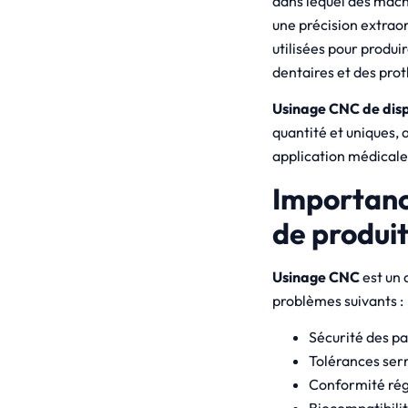
dans lequel des mach
une précision extrao
utilisées pour produi
dentaires et des pro
Usinage CNC de dis
quantité et uniques, 
application médicale
Importanc
de produit
Usinage CNC
est un 
problèmes suivants :
Sécurité des pa
Tolérances ser
Conformité ré
Biocompatibili