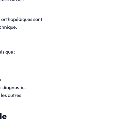
s orthopédiques sont
echnique.
s que :
s
e diagnostic.
 les autres
de