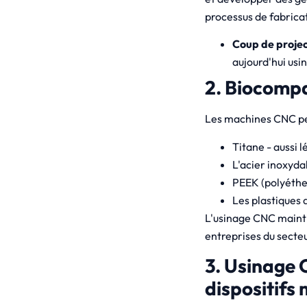
processus de fabrica
Coup de project
aujourd'hui usi
2. Biocompat
Les machines CNC peu
Titane - aussi l
L'acier inoxyda
PEEK (polyéther
Les plastiques d
L'usinage CNC maintie
entreprises du secte
3. Usinage 
dispositifs