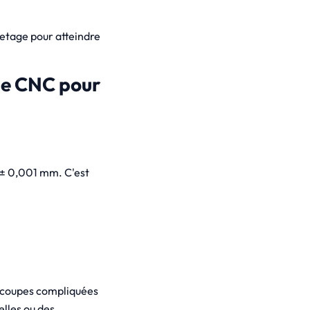
vetage pour atteindre
ge CNC pour
e ± 0,001 mm. C'est
s coupes compliquées
lles ou des