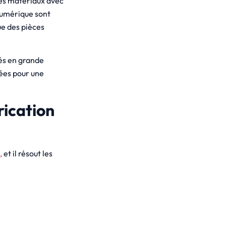
des matériaux avec
numérique sont
ue des pièces
és en grande
iées pour une
rication
,
et il résout les