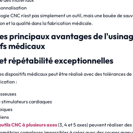
sonnalisation
ologie CNC n'est pas simplement un outil, mais une bouée de sau
tion et la qualité dans la fabrication médicale.
es principaux avantages de l'usina
tifs médicaux
 et répétabilité exceptionnelles
es dispositifs médicaux peut être réalisé avec des tolérances d
ication :
osseuses
stimulateurs cardiaques
piques
diens
utils CNC à plusieurs axes
(3, 4 et 5 axes) peuvent réaliser de
ométries complexes impossibles à créer avec des coupes manue