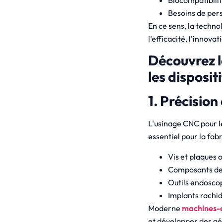
Besoins de per
En ce sens, la techn
l'efficacité, l'innova
Découvrez l
les disposi
1. Précision
L'usinage CNC pour l
essentiel pour la fabr
Vis et plaques 
Composants de 
Outils endosco
Implants rachi
Moderne
machines-o
et développer des gé