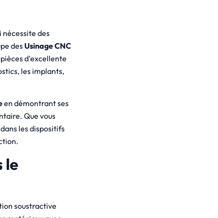
i nécessite des
upe des
Usinage CNC
 pièces d'excellente
stics, les implants,
e
en démontrant ses
entaire. Que vous
dans les dispositifs
ction.
 le
tion soustractive