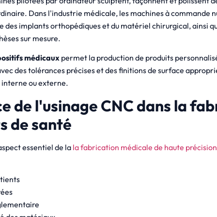
ines pilotées par ordinateur sculptent, façonnent et polissent 
rdinaire. Dans l'industrie médicale, les machines à commande 
re des implants orthopédiques et du matériel chirurgical, ainsi q
thèses sur mesure.
positifs médicaux
permet la production de produits personnalis
avec des tolérances précises et des finitions de surface appropr
 interne ou externe.
e de l'usinage CNC dans la fab
s de santé
aspect essentiel de la
la fabrication médicale de haute précision
tients
rées
glementaire
té des matériaux