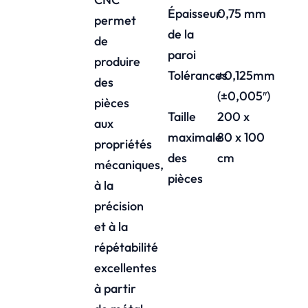
Épaisseur
0,75 mm
permet
de la
de
paroi
produire
Tolérances
±0,125mm
des
(±0,005″)
pièces
Taille
200 x
aux
maximale
80 x 100
propriétés
des
cm
mécaniques,
pièces
à la
précision
et à la
répétabilité
excellentes
à partir