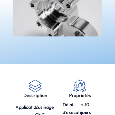
Description
Propriétés
Délai
< 10
Application
L'usinage
d'exécution
jours
CNC