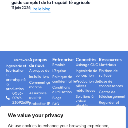
guide complet de la traçabilité agricole
11 juin 2026
Lire le blog
A propos
Entreprise
Capacités
Ressources
de nous
Emplois
Usinage CNC
Matériaux
Ingénierie et
fabrication
A propos de
L'équipe
Ingénierie de
Finitions de
Du
conception
surface
Installations
Politique de
prototype à
confidentialité
Production de
Base de
Comment ça
la
pièces
connaissances
marche
Conditions
production
métalliques
d'utilisation
Centre de
Assurance
0086-
Solutions à
téléchargement
qualité
0769-
Blogs
valeur
23092639
Regarder et
Protection IP
FAQ
ajoutée
apprendre
contact@elitemoldtech.com
Nous
Production de
contacter
No.2
We value your privacy
pièces en
BaoshiRoad,Tangxia,Dongguan,
plastique
China,523728
We use cookies to enhance your browsing experience,
Fabrication